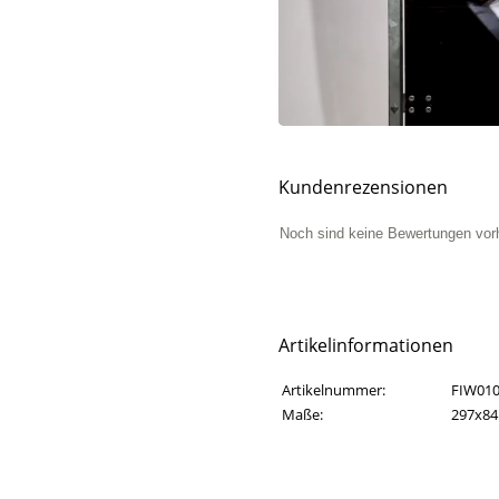
Kundenrezensionen
Noch sind keine Bewertungen vor
Artikelinformationen
Artikelinformationen
Eigenschaft
Wert
Artikelnummer:
FIW01
Maße:
297x8