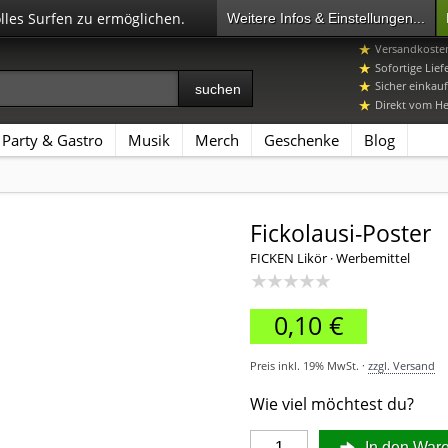
olles Surfen zu ermöglichen.
Weitere Infos & Einstellungen...
07392 96649-
Versandkosten
Sofortige Lief
Sicher einkauf
Direkt vom Her
Party & Gastro
Musik
Merch
Geschenke
Blog
Fickolausi-Poster
FICKEN Likör · Werbemittel
★★★★★
0,10 €
Preis inkl. 19% MwSt. ·
zzgl. Versand
Wie viel möchtest du?
In den War