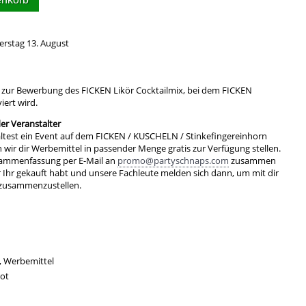
erstag 13. August
r zur Bewerbung des FICKEN Likör Cocktailmix, bei dem FICKEN
iert wird.
r Veranstalter
ltest ein Event auf dem FICKEN / KUSCHELN / Stinkefingereinhorn
ir dir Werbemittel in passender Menge gratis zur Verfügung stellen.
sammenfassung per E-Mail an
promo@partyschnaps.com
zusammen
r Ihr gekauft habt und unsere Fachleute melden sich dann, um mit dir
 zusammenzustellen.
, Werbemittel
rot