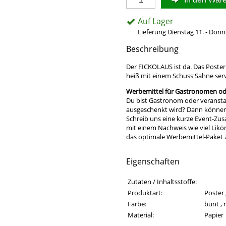
Auf Lager
Lieferung Dienstag 11. - Donn
Beschreibung
Der FICKOLAUS ist da. Das Poste
heiß mit einem Schuss Sahne serv
Werbemittel für Gastronomen ode
Du bist Gastronom oder veransta
ausgeschenkt wird? Dann können w
Schreib uns eine kurze Event-Zu
mit einem Nachweis wie viel Likö
das optimale Werbemittel-Paket
Eigenschaften
Eigenschaften des Produkts
Eigenschaft
Wert
Zutaten / Inhaltsstoffe:
Produktart:
Poster 
Farbe:
bunt , 
Material:
Papier