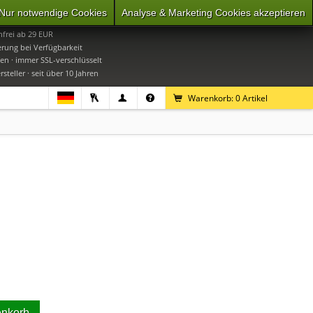
Nur notwendige Cookies
Analyse & Marketing Cookies akzeptieren
0
Mo-Do 9-16 Uhr, Fr 9-15 Uhr
frei ab 29 EUR
erung bei Verfügbarkeit
en · immer SSL-verschlüsselt
steller · seit über 10 Jahren
Warenkorb:
0
Artikel
enkorb