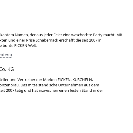
okantem Namen, der aus jeder Feier eine waschechte Party macht. Mit
xten und einer Prise Schabernack erschafft die seit 2007 in
ne bunte FICKEN Welt.
extern)
Co. KG
teller und Vertreiber der Marken FICKEN, KUSCHELN,
Bonzenbräu. Das mittelständische Unternehmen aus dem
it 2007 tätig und hat inzwischen einen festen Stand in der