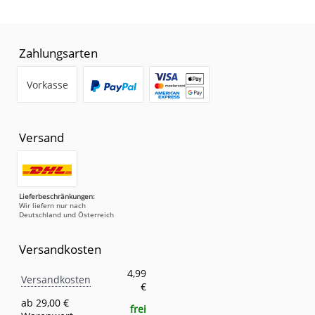
Zahlungsarten
Vorkasse
Versand
Lieferbeschränkungen:
Wir liefern nur nach
Deutschland und Österreich
Versandkosten
Versandkosten
Eigenschaft
Wert
4,99
Versandkosten
€
ab 29,00 €
frei