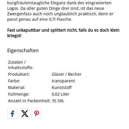
burgfräuleintaugliche Eleganz dank des eingravierten
Logos. Da aller guten Dinge drei sind, ist das neue
Zwergenfass auch noch unglaublich praktisch, denn er
passt genau auf eine 0,7l Flasche.
Fast unkaputtbar und splittert nicht, falls du es doch klein
kriegst!
Eigenschaften
Eigenschaften des Produkts
Eigenschaft
Wert
Zutaten /
Inhaltsstoffe:
Produktart:
Gläser / Becher
Farbe:
transparent
Material:
Kunststoff
Füllmenge:
0,02 Liter
Anzahl in Packeinheit:
35 Stk.