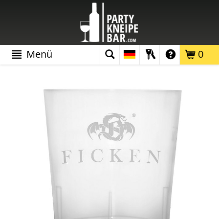
Menü
0