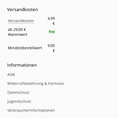
Versandkosten
Versandkosten
Eigenschaft
Wert
4,99
Versandkosten
€
ab 29,00 €
frei
Warenwert
9,00
Mindestbestellwert
€
Informationen
AGB
Widerrufsbelehrung & Formular
Datenschutz
Jugendschutz
Verbraucherinformationen