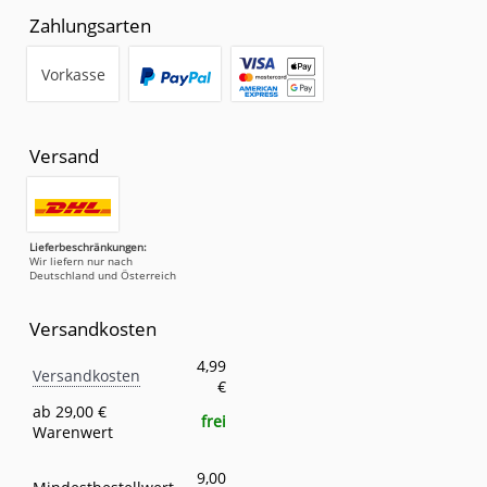
Zahlungsarten
Vorkasse
Versand
Lieferbeschränkungen:
Wir liefern nur nach
Deutschland und Österreich
Versandkosten
Versandkosten
Eigenschaft
Wert
4,99
Versandkosten
€
ab 29,00 €
frei
Warenwert
9,00