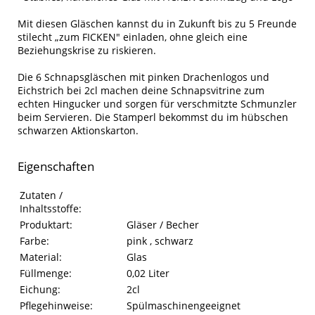
Mit diesen Gläschen kannst du in Zukunft bis zu 5 Freunde
stilecht „zum FICKEN" einladen, ohne gleich eine
Beziehungskrise zu riskieren.
Die 6 Schnapsgläschen mit pinken Drachenlogos und
Eichstrich bei 2cl machen deine Schnapsvitrine zum
echten Hingucker und sorgen für verschmitzte Schmunzler
beim Servieren. Die Stamperl bekommst du im hübschen
schwarzen Aktionskarton.
Eigenschaften
Eigenschaften des Produkts
Eigenschaft
Wert
Zutaten /
Inhaltsstoffe:
Produktart:
Gläser / Becher
Farbe:
pink , schwarz
Material:
Glas
Füllmenge:
0,02 Liter
Eichung:
2cl
Pflegehinweise:
Spülmaschinengeeignet