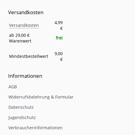
Versandkosten
Versandkosten
Eigenschaft
Wert
4,99
Versandkosten
€
ab 29,00 €
frei
Warenwert
9,00
Mindestbestellwert
€
Informationen
AGB
Widerrufsbelehrung & Formular
Datenschutz
Jugendschutz
Verbraucherinformationen