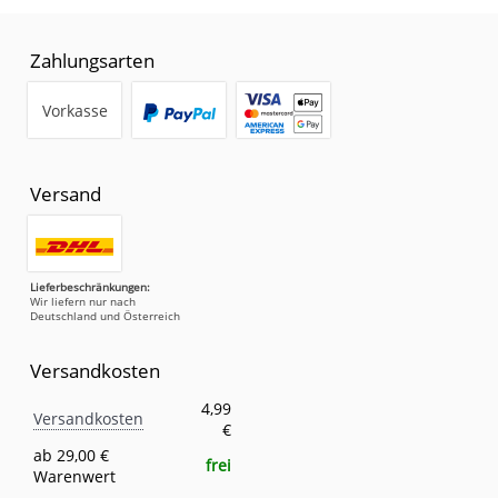
Zahlungsarten
Vorkasse
Versand
Lieferbeschränkungen:
Wir liefern nur nach
Deutschland und Österreich
Versandkosten
Versandkosten
Eigenschaft
Wert
4,99
Versandkosten
€
ab 29,00 €
frei
Warenwert