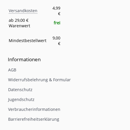
Versandkosten
Eigenschaft
Wert
4,99
Versandkosten
€
ab 29,00 €
frei
Warenwert
9,00
Mindestbestellwert
€
Informationen
AGB
Widerrufsbelehrung & Formular
Datenschutz
Jugendschutz
Verbraucherinformationen
Barrierefreiheitserklärung