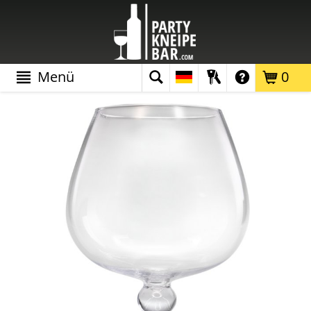
Menü
0