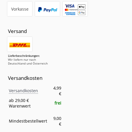
Vorkasse
Versand
Lieferbeschränkungen:
Wir liefern nur nach
Deutschland und Österreich
Versandkosten
Versandkosten
Eigenschaft
Wert
4,99
Versandkosten
€
ab 29,00 €
frei
Warenwert
9,00
Mindestbestellwert
€