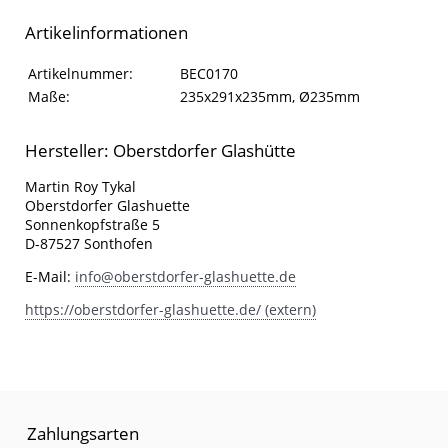
Artikelinformationen
Artikelinformationen
Eigenschaft
Wert
Artikelnummer:
BEC0170
Maße:
235x291x235mm, Ø235mm
Hersteller: Oberstdorfer Glashütte
Martin Roy Tykal
Oberstdorfer Glashuette
Sonnenkopfstraße 5
D-87527 Sonthofen
E-Mail:
info@oberstdorfer-glashuette.de
https://oberstdorfer-glashuette.de/ (extern)
Zahlungsarten