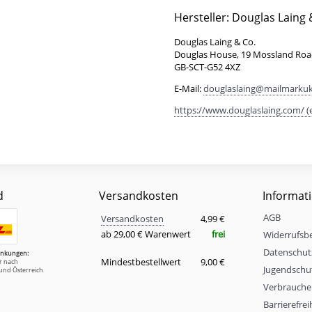
Hersteller: Douglas Laing 
Douglas Laing & Co.
Douglas House, 19 Mossland Road
GB-SCT-G52 4XZ
E-Mail:
douglaslaing@mailmarku
https://www.douglaslaing.com/ (
d
Versandkosten
Informat
Versandkosten
AGB
Eigenschaft
Wert
Versandkosten
4,99 €
ab 29,00 € Warenwert
frei
Widerrufsb
Datenschut
änkungen:
Mindestbestellwert
9,00 €
ur nach
Jugendschu
und Österreich
Verbrauche
Barrierefre