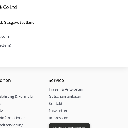
& Co Ltd
, Glasgow, Scotland,
k.com
extern)
ionen
Service
Fragen & Antworten
elehrung & Formular
Gutschein einlösen
z
Kontakt
tz
Newsletter
rinformationen
Impressum
iheitserklärung