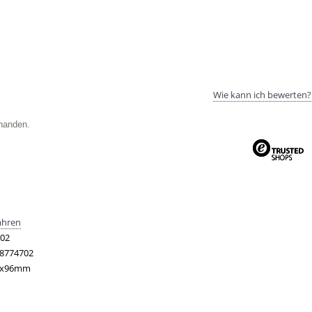
Wie kann ich bewerten?
handen.
ahren
02
8774702
6x96mm