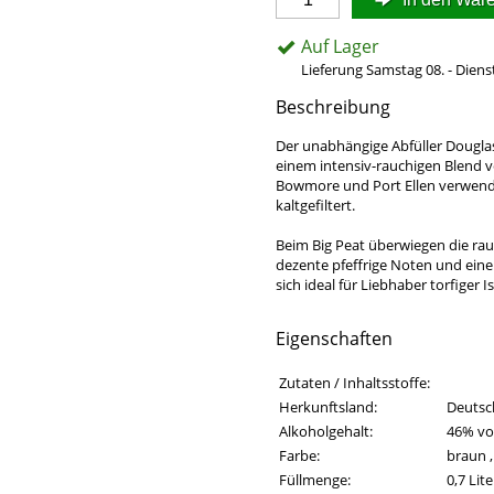
Auf Lager
Lieferung Samstag 08. - Diens
Beschreibung
Der unabhängige Abfüller Douglas
einem intensiv-rauchigen Blend 
Bowmore und Port Ellen verwendet
kaltgefiltert.
Beim Big Peat überwiegen die rau
dezente pfeffrige Noten und ein
sich ideal für Liebhaber torfiger I
Eigenschaften
Eigenschaften des Produkts
Eigenschaft
Wert
Zutaten / Inhaltsstoffe:
Herkunftsland:
Deutsc
Alkoholgehalt:
46% vol
Farbe:
braun ,
Füllmenge:
0,7 Lite