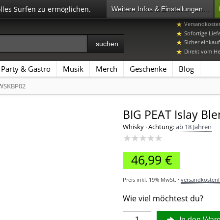
olles Surfen zu ermöglichen.
Weitere Infos & Einstellungen...
07392 96649-
Versandkosten
Sofortige Lief
Sicher einkauf
Direkt vom Her
Party & Gastro
Musik
Merch
Geschenke
Blog
 WSKBP02
BIG PEAT Islay Ble
Whisky
·
Achtung:
ab 18 Jahren
★★★★★
46,99 €
Preis inkl. 19% MwSt. ·
versandkostenfr
Wie viel möchtest du?
In den War