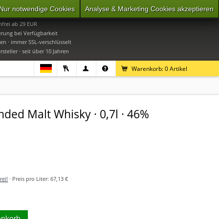
Nur notwendige Cookies
Analyse & Marketing Cookies akzeptieren
0
Mo-Do 9-16 Uhr, Fr 9-15 Uhr
frei ab 29 EUR
erung bei Verfügbarkeit
en · immer SSL-verschlüsselt
steller · seit über 10 Jahren
Warenkorb:
0
Artikel
nded Malt Whisky · 0,7l · 46%
ei!
· Preis pro Liter:
67,13 €
enkorb