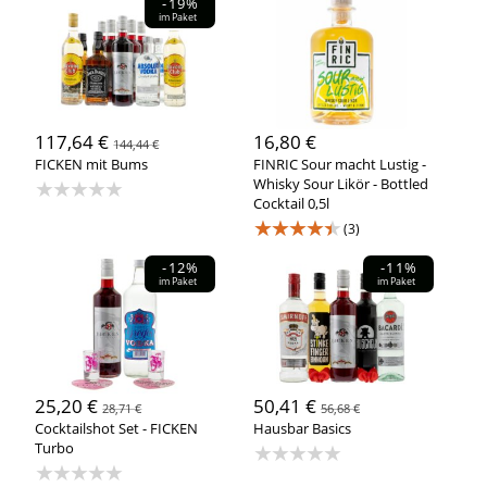
-19%
im Paket
117,64 €
16,80 €
144,44 €
FICKEN mit Bums
FINRIC Sour macht Lustig -
★★★★★
Whisky Sour Likör - Bottled
Cocktail 0,5l
★★★★★
(3)
-12%
-11%
im Paket
im Paket
25,20 €
50,41 €
28,71 €
56,68 €
Cocktailshot Set - FICKEN
Hausbar Basics
Turbo
★★★★★
★★★★★