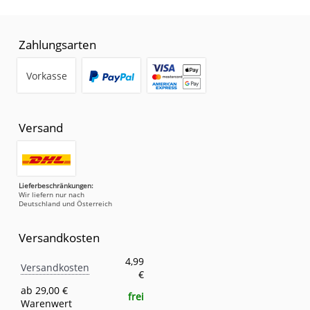
Zahlungsarten
Vorkasse
Versand
Lieferbeschränkungen:
Wir liefern nur nach
Deutschland und Österreich
Versandkosten
Versandkosten
Eigenschaft
Wert
4,99
Versandkosten
€
ab 29,00 €
frei
Warenwert