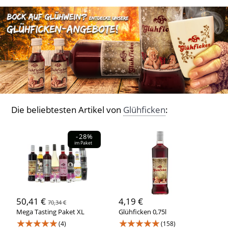
Die beliebtesten Artikel von
Glühficken
:
-28%
im Paket
50,41 €
4,19 €
70,34 €
Mega Tasting Paket XL
Glühficken 0,75l
★★★★★
★★★★★
(4)
(158)