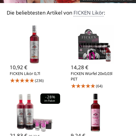
Die beliebtesten Artikel von
FICKEN Likör
:
10,92 €
14,28 €
FICKEN Likör 0,7l
FICKEN Würfel 20x0,03l
★★★★★
PET
(236)
★★★★★
(64)
-28%
im Paket
21,83 €
9,24 €