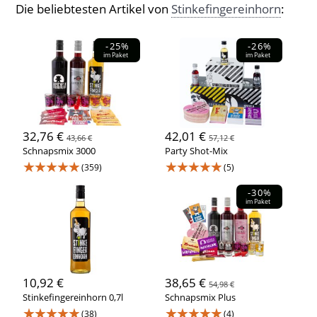
Die beliebtesten Artikel von
Stinkefingereinhorn
:
-25%
-26%
im Paket
im Paket
32,76 €
42,01 €
43,66 €
57,12 €
Schnapsmix 3000
Party Shot-Mix
★★★★★
★★★★★
(359)
(5)
-30%
im Paket
10,92 €
38,65 €
54,98 €
Stinkefingereinhorn 0,7l
Schnapsmix Plus
★★★★★
★★★★★
(38)
(4)