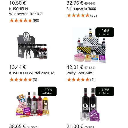
10,50 €
32,76 €
43,66 €
KUSCHELN
Schnapsmix 3000
Wildbeerenlikör 0,7l
★★★★★
(359)
★★★★★
(98)
-26%
im Paket
13,44 €
42,01 €
57,12 €
KUSCHELN Würfel 20x0,02l
Party Shot-Mix
★★★★★
★★★★★
(3)
(5)
-30%
-17%
im Paket
im Paket
38,65 €
21,00 €
54,98 €
25,18 €