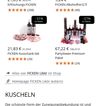
30,23 €
Erfrischungs-FICKEN
FICKEN Alkoholfrei 0,7l
★★★★★
★★★★★
(298)
(40)
-31%
-37%
im Paket
im Paket
21,83 €
67,22 €
31,70 €
106,57 €
FICKEN Ausschank-Set
Partylöwen Premium
★★★★★
Paket
(29)
★★★★★
(24)
Alles von
FICKEN Likör
im Shop
Homepage FICKEN Likör (extern)
KUSCHELN
Die schönste Form der Zuneigungsbekundung ist und