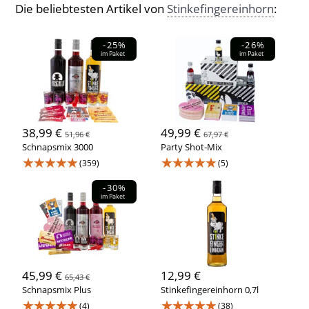
Die beliebtesten Artikel von
Stinkefingereinhorn
:
-25%
-26%
im Paket
im Paket
38,99 €
49,99 €
51,96 €
67,97 €
Schnapsmix 3000
Party Shot-Mix
★★★★★
★★★★★
(359)
(5)
-30%
im Paket
45,99 €
12,99 €
65,43 €
Schnapsmix Plus
Stinkefingereinhorn 0,7l
★★★★★
★★★★★
(4)
(38)