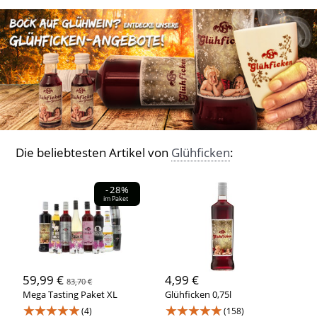
Die beliebtesten Artikel von
Glühficken
:
-28%
im Paket
59,99 €
4,99 €
83,70 €
Mega Tasting Paket XL
Glühficken 0,75l
★★★★★
★★★★★
(4)
(158)