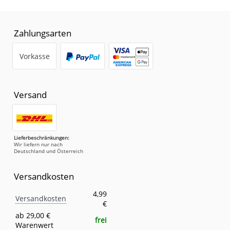
Zahlungsarten
Vorkasse
Versand
Lieferbeschränkungen:
Wir liefern nur nach
Deutschland und Österreich
Versandkosten
Versandkosten
Eigenschaft
Wert
4,99
Versandkosten
€
ab 29,00 €
frei
Warenwert