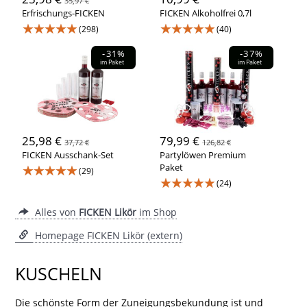
35,97 €
Erfrischungs-FICKEN
FICKEN Alkoholfrei 0,7l
★★★★★
★★★★★
(298)
(40)
-31%
-37%
im Paket
im Paket
25,98 €
79,99 €
37,72 €
126,82 €
FICKEN Ausschank-Set
Partylöwen Premium
★★★★★
Paket
(29)
★★★★★
(24)
Alles von
FICKEN Likör
im Shop
Homepage FICKEN Likör (extern)
KUSCHELN
Die schönste Form der Zuneigungsbekundung ist und