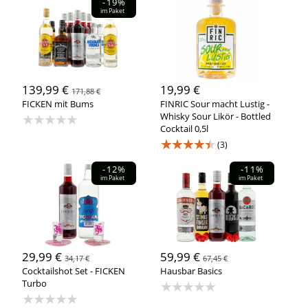
-19%
im Paket
139,99 €
19,99 €
171,88 €
FICKEN mit Bums
FINRIC Sour macht Lustig -
★★★★★
Whisky Sour Likör - Bottled
Cocktail 0,5l
★★★★★
(3)
-12%
-11%
im Paket
im Paket
29,99 €
59,99 €
34,17 €
67,45 €
Cocktailshot Set - FICKEN
Hausbar Basics
Turbo
★★★★★
★★★★★