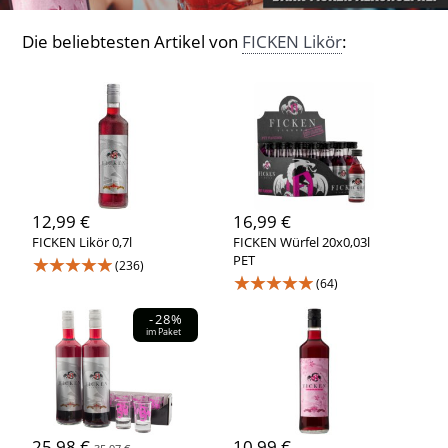
Die beliebtesten Artikel von
FICKEN Likör
:
12,99 €
16,99 €
FICKEN Likör 0,7l
FICKEN Würfel 20x0,03l
★★★★★
PET
(236)
★★★★★
(64)
-28%
im Paket
25,98 €
10,99 €