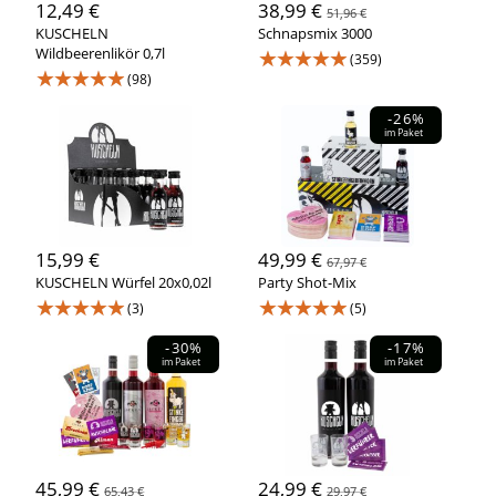
12,49 €
38,99 €
51,96 €
KUSCHELN
Schnapsmix 3000
Wildbeerenlikör 0,7l
★★★★★
(359)
★★★★★
(98)
-26%
im Paket
15,99 €
49,99 €
67,97 €
KUSCHELN Würfel 20x0,02l
Party Shot-Mix
★★★★★
★★★★★
(3)
(5)
-30%
-17%
im Paket
im Paket
45,99 €
24,99 €
65,43 €
29,97 €