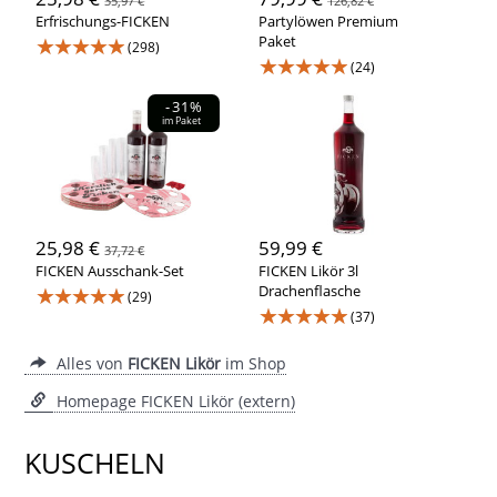
35,97 €
126,82 €
Erfrischungs-FICKEN
Partylöwen Premium
★★★★★
Paket
(298)
★★★★★
(24)
-31%
im Paket
25,98 €
59,99 €
37,72 €
FICKEN Ausschank-Set
FICKEN Likör 3l
★★★★★
Drachenflasche
(29)
★★★★★
(37)
Alles von
FICKEN Likör
im Shop
Homepage FICKEN Likör (extern)
KUSCHELN