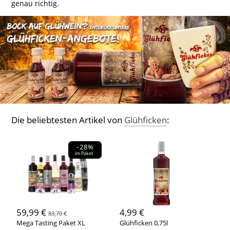
genau richtig.
Die beliebtesten Artikel von
Glühficken
:
-28%
im Paket
59,99 €
4,99 €
83,70 €
Mega Tasting Paket XL
Glühficken 0,75l