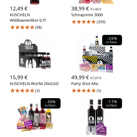
12,49 €
38,99 €
51,96 €
KUSCHELN
Schnapsmix 3000
Wildbeerenlikör 0,7l
★★★★★
(359)
★★★★★
(98)
-26%
im Paket
15,99 €
49,99 €
67,97 €
KUSCHELN Würfel 20x0,02l
Party Shot-Mix
★★★★★
★★★★★
(3)
(5)
-30%
-17%
im Paket
im Paket