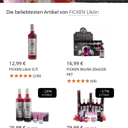
Die beliebtesten Artikel von
FICKEN Likör
:
12,99 €
16,99 €
FICKEN Likör 0,7l
FICKEN Würfel 20x0,03l
★★★★★
PET
(236)
★★★★★
(64)
-28%
-37%
im Paket
im Paket
25,98 €
79,99 €