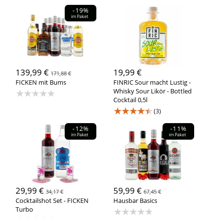
-19%
im Paket
139,99 €
19,99 €
171,88 €
FICKEN mit Bums
FINRIC Sour macht Lustig -
★★★★★
Whisky Sour Likör - Bottled
Cocktail 0,5l
★★★★★
(3)
-12%
-11%
im Paket
im Paket
29,99 €
59,99 €
34,17 €
67,45 €
Cocktailshot Set - FICKEN
Hausbar Basics
Turbo
★★★★★