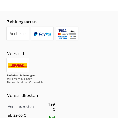
Zahlungsarten
Vorkasse
Versand
Lieferbeschränkungen:
Wir liefern nur nach
Deutschland und Österreich
Versandkosten
Versandkosten
Eigenschaft
Wert
4,99
Versandkosten
€
ab 29,00 €
frei