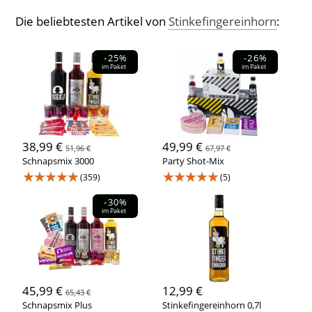
Die beliebtesten Artikel von
Stinkefingereinhorn
:
-25%
-26%
im Paket
im Paket
38,99 €
49,99 €
51,96 €
67,97 €
Schnapsmix 3000
Party Shot-Mix
★★★★★
★★★★★
(359)
(5)
-30%
im Paket
45,99 €
12,99 €
65,43 €
Schnapsmix Plus
Stinkefingereinhorn 0,7l