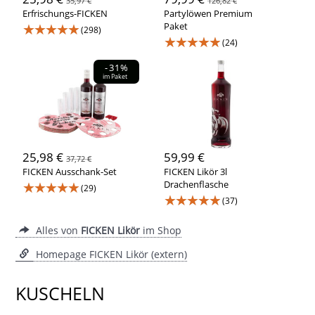
35,97 €
126,82 €
Erfrischungs-FICKEN
Partylöwen Premium
★★★★★
Paket
(298)
★★★★★
(24)
-31%
im Paket
25,98 €
59,99 €
37,72 €
FICKEN Ausschank-Set
FICKEN Likör 3l
★★★★★
Drachenflasche
(29)
★★★★★
(37)
Alles von
FICKEN Likör
im Shop
Homepage FICKEN Likör (extern)
KUSCHELN