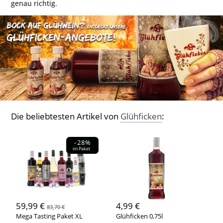
genau richtig.
Die beliebtesten Artikel von
Glühficken
:
-28%
im Paket
59,99 €
4,99 €
83,70 €
Mega Tasting Paket XL
Glühficken 0,75l