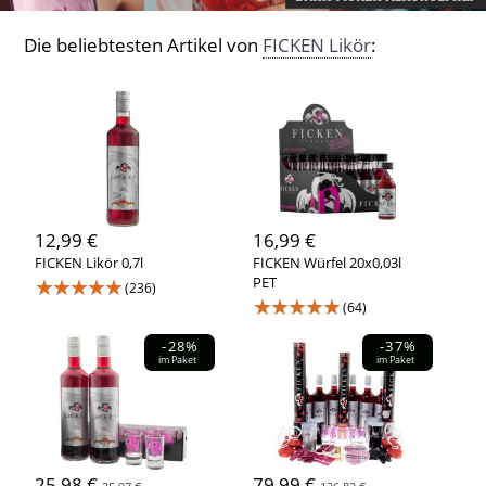
Die beliebtesten Artikel von
FICKEN Likör
:
12,99 €
16,99 €
FICKEN Likör 0,7l
FICKEN Würfel 20x0,03l
★★★★★
PET
(236)
★★★★★
(64)
-28%
-37%
im Paket
im Paket
25,98 €
79,99 €