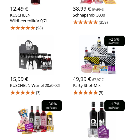
12,49 €
38,99 €
51,96 €
KUSCHELN
Schnapsmix 3000
Wildbeerenlikör 0,7l
★★★★★
(359)
★★★★★
(98)
-26%
im Paket
15,99 €
49,99 €
67,97 €
KUSCHELN Würfel 20x0,02l
Party Shot-Mix
★★★★★
★★★★★
(3)
(5)
-30%
-17%
im Paket
im Paket