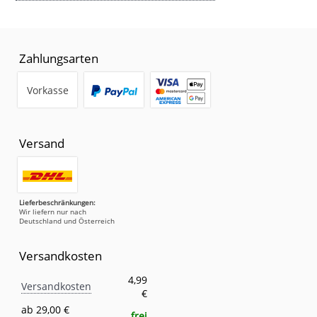
Zahlungsarten
Vorkasse
Versand
Lieferbeschränkungen:
Wir liefern nur nach
Deutschland und Österreich
Versandkosten
Versandkosten
Eigenschaft
Wert
4,99
Versandkosten
€
ab 29,00 €
frei