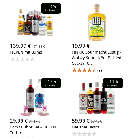
-19%
im Paket
139,99 €
19,99 €
171,88 €
FICKEN mit Bums
FINRIC Sour macht Lustig -
★★★★★
Whisky Sour Likör - Bottled
Cocktail 0,5l
★★★★★
(3)
-12%
-11%
im Paket
im Paket
29,99 €
59,99 €
34,17 €
67,45 €
Cocktailshot Set - FICKEN
Hausbar Basics
Turbo
★★★★★