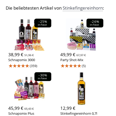
Die beliebtesten Artikel von
Stinkefingereinhorn
:
-25%
-26%
im Paket
im Paket
38,99 €
49,99 €
51,96 €
67,97 €
Schnapsmix 3000
Party Shot-Mix
★★★★★
★★★★★
(359)
(5)
-30%
im Paket
45,99 €
12,99 €
65,43 €
Schnapsmix Plus
Stinkefingereinhorn 0,7l