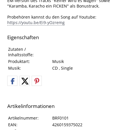
EM-Version des Tracks "Keiner wird es wagen" sowie
"Karamba, Karacho ein FICKEN" als Bonustrack.
Probehören kannst du den Song auf Youtube:
https://youtu.be/Ei9-yOzremg
Eigenschaften
Eigenschaften des Produkts
Eigenschaft
Wert
Zutaten /
Inhaltsstoffe:
Produktart:
Musik
Musik:
CD , Single
Artikelinformationen
Artikelinformationen
Eigenschaft
Wert
Artikelnummer:
BRF0101
EAN:
4260159375022