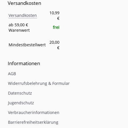
Versandkosten
Versandkosten
Eigenschaft
Wert
10,99
Versandkosten
€
ab 59,00 €
frei
Warenwert
20,00
Mindestbestellwert
€
Informationen
AGB
Widerrufsbelehrung & Formular
Datenschutz
Jugendschutz
Verbraucherinformationen
Barrierefreiheitserklärung