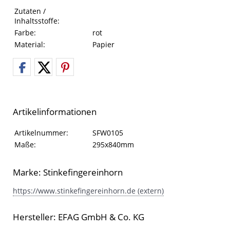
Eigenschaften des Produkts
Eigenschaft
Wert
Zutaten /
Inhaltsstoffe:
Farbe:
rot
Material:
Papier
Artikelinformationen
Artikelinformationen
Eigenschaft
Wert
Artikelnummer:
SFW0105
Maße:
295x840mm
Marke: Stinkefingereinhorn
https://www.stinkefingereinhorn.de (extern)
Hersteller: EFAG GmbH & Co. KG