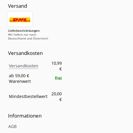
Versand
Lieferbeschränkungen:
Wir liefern nur nach
Deutschland und Österreich
Versandkosten
Versandkosten
Eigenschaft
Wert
10,99
Versandkosten
€
ab 59,00 €
frei
Warenwert
20,00
Mindestbestellwert
€
Informationen
AGB