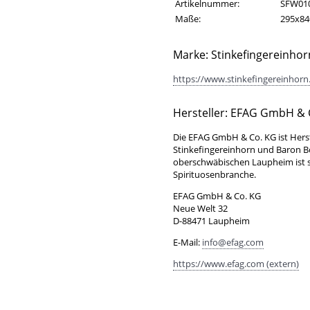
Artikelinformationen
Eigenschaft
Wert
Artikelnummer:
SFW01
Maße:
295x8
Marke: Stinkefingereinhor
https://www.stinkefingereinhorn.
Hersteller: EFAG GmbH & 
Die EFAG GmbH & Co. KG ist Hers
Stinkefingereinhorn und Baron 
oberschwäbischen Laupheim ist se
Spirituosenbranche.
EFAG GmbH & Co. KG
Neue Welt 32
D-88471 Laupheim
E-Mail:
info@efag.com
https://www.efag.com (extern)