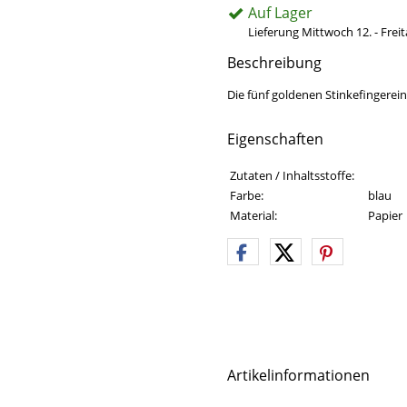
Auf Lager
Lieferung Mittwoch 12. - Frei
Beschreibung
Die fünf goldenen Stinkefingere
Eigenschaften
Eigenschaften des Produkts
Eigenschaft
Wert
Zutaten / Inhaltsstoffe:
Farbe:
blau
Material:
Papier
Artikelinformationen