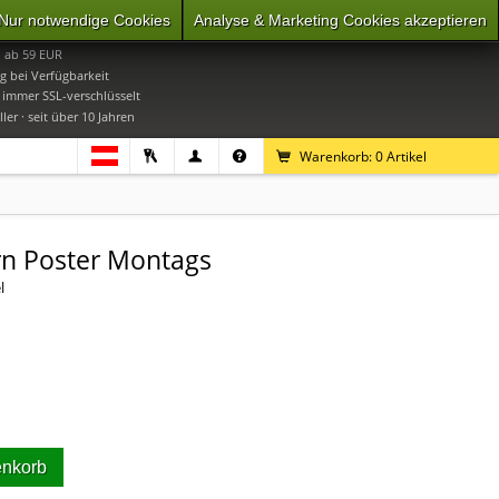
Nur notwendige Cookies
Analyse & Marketing Cookies akzeptieren
0
Mo-Do 9-16 Uhr, Fr 9-15 Uhr
i ab 59 EUR
g bei Verfügbarkeit
· immer SSL-verschlüsselt
ler · seit über 10 Jahren
Warenkorb:
0
Artikel
rn Poster Montags
l
enkorb