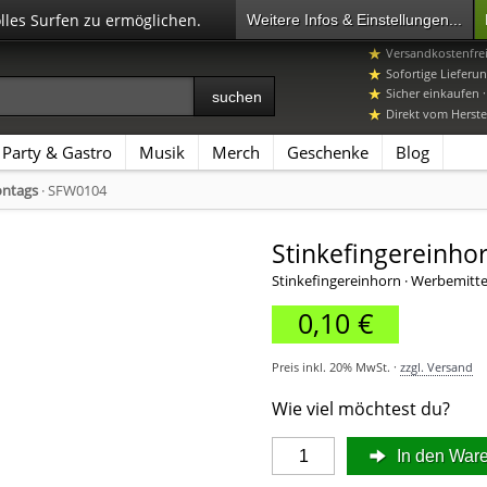
olles Surfen zu ermöglichen.
Weitere Infos & Einstellungen...
+49 7392 96649-
Versandkostenfre
Sofortige Lieferun
Sicher einkaufen 
Direkt vom Herstel
Party & Gastro
Musik
Merch
Geschenke
Blog
ontags
· SFW0104
Stinkefingereinho
Stinkefingereinhorn · Werbemitte
0,10 €
Preis inkl. 20% MwSt. ·
zzgl. Versand
Wie viel möchtest du?
In den War