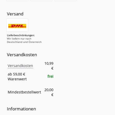
Versand
Lieferbeschränkungen:
Wir liefern nur nach
Deutschland und Österreich
Versandkosten
Versandkosten
Eigenschaft
Wert
10,99
Versandkosten
€
ab 59,00 €
frei
Warenwert
20,00
Mindestbestellwert
€
Informationen