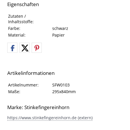
Eigenschaften
Eigenschaften des Produkts
Eigenschaft
Wert
Zutaten /
Inhaltsstoffe:
Farbe:
schwarz
Material:
Papier
Artikelinformationen
Artikelinformationen
Eigenschaft
Wert
Artikelnummer:
SFW0103
Maße:
295x840mm
Marke: Stinkefingereinhorn
https://www.stinkefingereinhorn.de (extern)