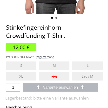
Stinkefingereinhorn
Crowdfunding T-Shirt
12,00 €
Preis inkl. 20% MwSt. ·
zzgl. Versand
S
M
L
XL
XXL
Lady M
Variante auswählen
Lagerbestand: bitte eine Variante auswählen
Beschreibung