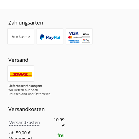
Zahlungsarten
Vorkasse
Versand
Lieferbeschränkungen:
Wir liefern nur nach
Deutschland und Österreich
Versandkosten
Versandkosten
Eigenschaft
Wert
10,99
Versandkosten
€
ab 59,00 €
frei
Warenwert