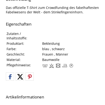
Das offizielle T-Shirt zum Crowdfunding des fabelhaftesten
Fabelwesens der Welt - dem Stinkefingereinhorn.
Eigenschaften
Eigenschaften des Produkts
Eigenschaft
Wert
Zutaten /
Inhaltsstoffe:
Produktart:
Bekleidung
Farbe:
blau , schwarz
Geschlecht:
Frauen , Männer
Material:
Baumwolle
Pflegehinweise:
Artikelinformationen