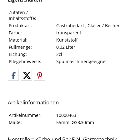
Eigenschaften des Produkts
Eigenschaft
Wert
Zutaten /
Inhaltsstoffe:
Produktart:
Gastrobedarf , Gläser / Becher
Farbe:
transparent
Material:
Kunststoff
Füllmenge:
0,02 Liter
Eichung:
2cl
Pflegehinweise:
Spülmaschinengeeignet
Artikelinformationen
Artikelinformationen
Eigenschaft
Wert
Artikelnummer:
10000463
Maße:
55mm, Ø38,30mm
Hersteller: Küche und Bar F.N. Gastrotechnik