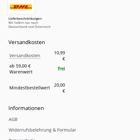
Lieferbeschränkungen:
Wir liefern nur nach
Deutschland und Österreich
Versandkosten
Versandkosten
Eigenschaft
Wert
10,99
Versandkosten
€
ab 59,00 €
frei
Warenwert
20,00
Mindestbestellwert
€
Informationen
AGB
Widerrufsbelehrung & Formular