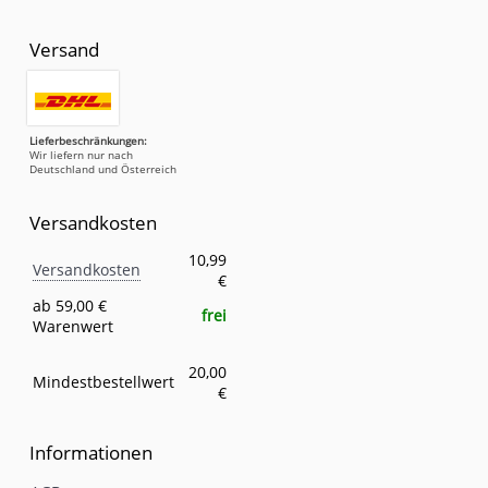
Versand
Lieferbeschränkungen:
Wir liefern nur nach
Deutschland und Österreich
Versandkosten
Versandkosten
Eigenschaft
Wert
10,99
Versandkosten
€
ab 59,00 €
frei
Warenwert
20,00
Mindestbestellwert
€
Informationen