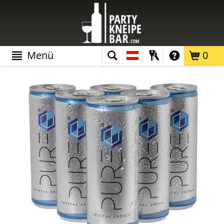
Menü
0