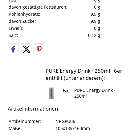
davon gesättigte Fettsäuren:
0 g
Kohlenhydrate:
9,9 g
davon Zucker:
9,9 g
Eiweiß:
0 g
Salz:
0,12 g
PURE Energy Drink · 250ml · 6er
enthält (unter anderem):
6x
PURE Energy Drink ·
250ml
Artikelinformationen
Artikelinformationen
Eigenschaft
Wert
Artikelnummer:
NRGPU06
Maße:
105x135x160mm