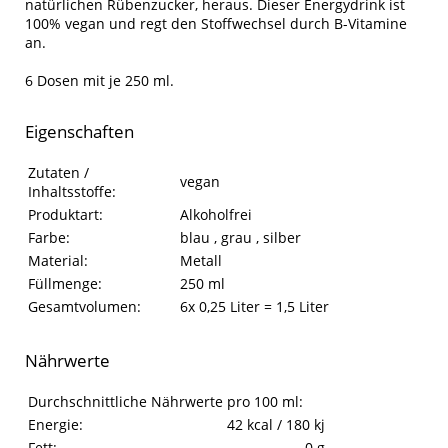
natürlichen Rübenzucker, heraus. Dieser Energydrink ist
100% vegan und regt den Stoffwechsel durch B-Vitamine
an.
6 Dosen mit je 250 ml.
Eigenschaften
Eigenschaften des Produkts
Eigenschaft
Wert
Zutaten /
vegan
Inhaltsstoffe:
Produktart:
Alkoholfrei
Farbe:
blau , grau , silber
Material:
Metall
Füllmenge:
250 ml
Gesamtvolumen:
6x 0,25 Liter = 1,5 Liter
Nährwerte
Nährwerte
Eigenschaft
Wert
Durchschnittliche Nährwerte pro 100 ml:
Energie:
42 kcal / 180 kj
Fett:
0 g