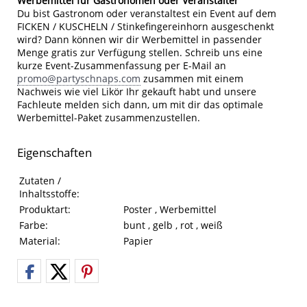
Werbemittel für Gastronomen oder Veranstalter
Du bist Gastronom oder veranstaltest ein Event auf dem
FICKEN / KUSCHELN / Stinkefingereinhorn ausgeschenkt
wird? Dann können wir dir Werbemittel in passender
Menge gratis zur Verfügung stellen. Schreib uns eine
kurze Event-Zusammenfassung per E-Mail an
promo@partyschnaps.com
zusammen mit einem
Nachweis wie viel Likör Ihr gekauft habt und unsere
Fachleute melden sich dann, um mit dir das optimale
Werbemittel-Paket zusammenzustellen.
Eigenschaften
Eigenschaften des Produkts
Eigenschaft
Wert
Zutaten /
Inhaltsstoffe:
Produktart:
Poster , Werbemittel
Farbe:
bunt , gelb , rot , weiß
Material:
Papier