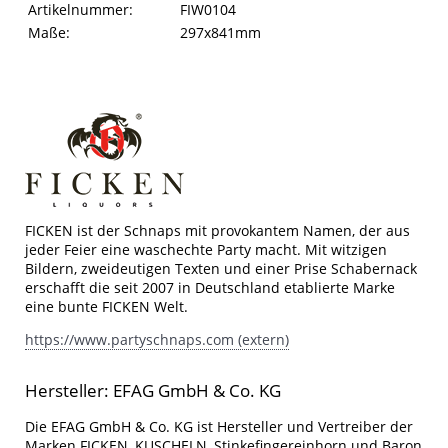
Artikelinformationen
Eigenschaft
Wert
Artikelnummer:
FIW0104
Maße:
297x841mm
FICKEN ist der Schnaps mit provokantem Namen, der aus
jeder Feier eine waschechte Party macht. Mit witzigen
Bildern, zweideutigen Texten und einer Prise Schabernack
erschafft die seit 2007 in Deutschland etablierte Marke
eine bunte FICKEN Welt.
https://www.partyschnaps.com (extern)
Hersteller: EFAG GmbH & Co. KG
Die EFAG GmbH & Co. KG ist Hersteller und Vertreiber der
Marken FICKEN, KUSCHELN, Stinkefingereinhorn und Baron