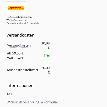
Lieferbeschränkungen:
Wir liefern nur nach
Deutschland und Österreich
Versandkosten
Versandkosten
Eigenschaft
Wert
10,99
Versandkosten
€
ab 59,00 €
frei
Warenwert
20,00
Mindestbestellwert
€
Informationen
AGB
Widerrufsbelehrung & Formular