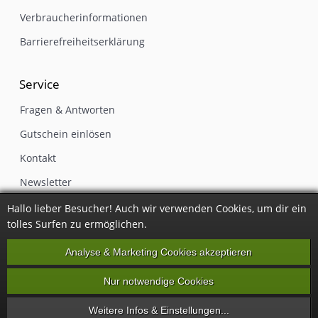
Verbraucherinformationen
Barrierefreiheitserklärung
Service
Fragen & Antworten
Gutschein einlösen
Kontakt
Newsletter
Impressum
Hallo lieber Besucher! Auch wir verwenden Cookies, um dir ein
tolles Surfen zu ermöglichen.
Vertrag widerrufen
Analyse & Marketing Cookies akzeptieren
Nur notwendige Cookies
Alle Preise inkl. gesetzlicher Mehrwertsteuer, zzgl.
Versandkosten
·
Party
Weitere Infos & Einstellungen...
Kneipe Bar © 2026 EFAG GmbH & Co. KG