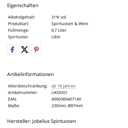
Eigenschaften
Eigenschaften des Produkts
Eigenschaft
Wert
Alkoholgehalt:
31% vol.
Produktart:
Spirituosen & Wein
Füllmenge:
0,7 Liter
Spirituose:
Likör
Artikelinformationen
Artikelinformationen
Eigenschaft
Wert
Altersbeschränkung:
ab 18 Jahren
Artikelnummer:
LIKDO01
EAN:
4006989407140
Maße:
230mm, Ø87mm
Hersteller: Jobelius Spirituosen