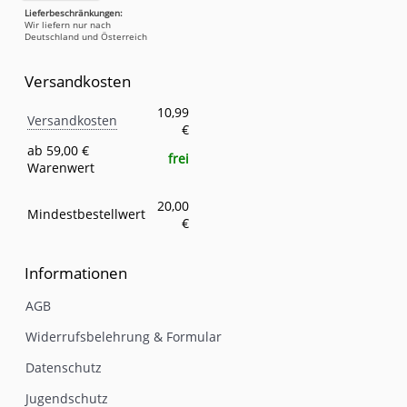
Lieferbeschränkungen:
Wir liefern nur nach
Deutschland und Österreich
Versandkosten
Versandkosten
Eigenschaft
Wert
10,99
Versandkosten
€
ab 59,00 €
frei
Warenwert
20,00
Mindestbestellwert
€
Informationen
AGB
Widerrufsbelehrung & Formular
Datenschutz
Jugendschutz