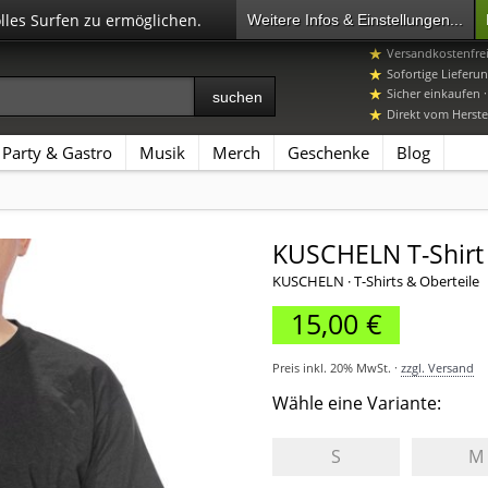
olles Surfen zu ermöglichen.
Weitere Infos & Einstellungen...
+49 7392 96649-
Versandkostenfre
Sofortige Lieferun
Sicher einkaufen 
Direkt vom Herstel
Party & Gastro
Musik
Merch
Geschenke
Blog
KUSCHELN T-Shirt
KUSCHELN · T-Shirts & Oberteile
15,00 €
Preis inkl. 20% MwSt. ·
zzgl. Versand
Wähle eine Variante:
S
M