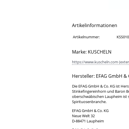
Artikelinformationen
Artikelinformationen
Eigenschaft
Wert
Artikelnummer:
KSS010
Marke: KUSCHELN
https://www.kuscheln.com (exter
Hersteller: EFAG GmbH & 
Die EFAG GmbH & Co. KG ist Hers
Stinkefingereinhorn und Baron 
oberschwäbischen Laupheim ist se
Spirituosenbranche.
EFAG GmbH & Co. KG
Neue Welt 32
D-88471 Laupheim