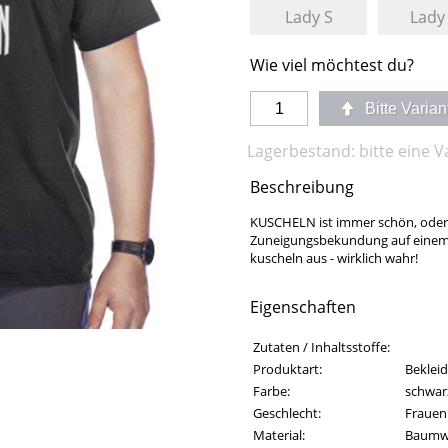
Lady S
Lady
Wie viel möchtest du?
Bitte Varia
Lagerbestand: bitte eine 
Beschreibung
KUSCHELN ist immer schön, oder? 
Zuneigungsbekundung auf einem S
kuscheln aus - wirklich wahr!
Eigenschaften
Eigenschaften des Produkts
Eigenschaft
Wert
Zutaten / Inhaltsstoffe:
Produktart:
Beklei
Farbe:
schwar
Geschlecht:
Frauen
Material:
Baumw