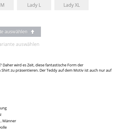
 M
Lady L
Lady XL
nte auswählen
Variante auswählen
Daher wird es Zeit, diese fantastische Form der
hirt zu präsentieren. Der Teddy auf dem Motiv ist auch nur auf
dung
z
 , Männer
olle