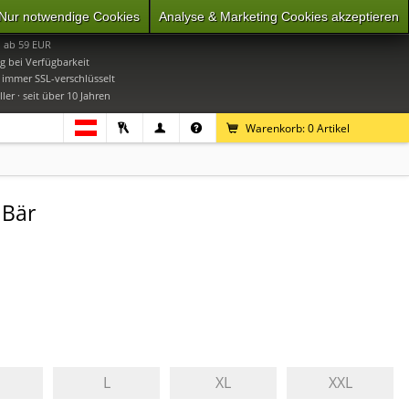
Nur notwendige Cookies
Analyse & Marketing Cookies akzeptieren
0
Mo-Do 9-16 Uhr, Fr 9-15 Uhr
i ab 59 EUR
g bei Verfügbarkeit
· immer SSL-verschlüsselt
ler · seit über 10 Jahren
Warenkorb:
0
Artikel
 Bär
L
XL
XXL