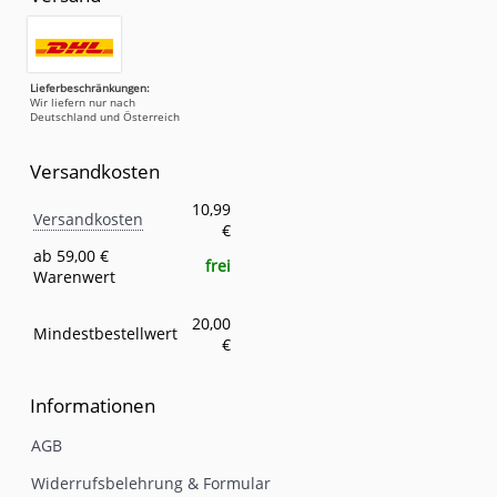
Lieferbeschränkungen:
Wir liefern nur nach
Deutschland und Österreich
Versandkosten
Versandkosten
Eigenschaft
Wert
10,99
Versandkosten
€
ab 59,00 €
frei
Warenwert
20,00
Mindestbestellwert
€
Informationen
AGB
Widerrufsbelehrung & Formular