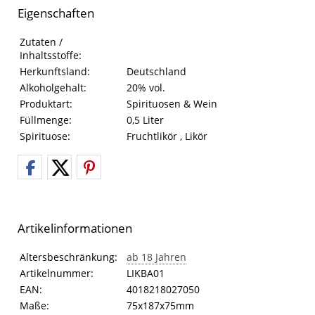
Eigenschaften
Eigenschaften des Produkts
Eigenschaft
Wert
Zutaten /
Inhaltsstoffe:
Herkunftsland:
Deutschland
Alkoholgehalt:
20% vol.
Produktart:
Spirituosen & Wein
Füllmenge:
0,5 Liter
Spirituose:
Fruchtlikör , Likör
Artikelinformationen
Artikelinformationen
Eigenschaft
Wert
Altersbeschränkung:
ab 18 Jahren
Artikelnummer:
LIKBA01
EAN:
4018218027050
Maße:
75x187x75mm