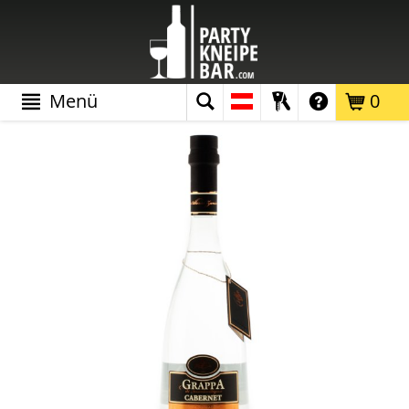
Menü
0