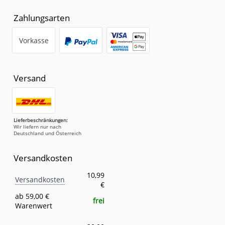
Zahlungsarten
Vorkasse
Versand
Lieferbeschränkungen:
Wir liefern nur nach
Deutschland und Österreich
Versandkosten
Versandkosten
Eigenschaft
Wert
10,99
Versandkosten
€
ab 59,00 €
frei
Warenwert