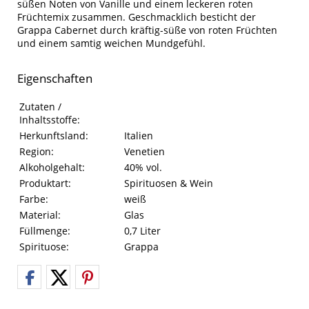
süßen Noten von Vanille und einem leckeren roten
Früchtemix zusammen. Geschmacklich besticht der
Grappa Cabernet durch kräftig-süße von roten Früchten
und einem samtig weichen Mundgefühl.
Eigenschaften
Eigenschaften des Produkts
Eigenschaft
Wert
Zutaten /
Inhaltsstoffe:
Herkunftsland:
Italien
Region:
Venetien
Alkoholgehalt:
40% vol.
Produktart:
Spirituosen & Wein
Farbe:
weiß
Material:
Glas
Füllmenge:
0,7 Liter
Spirituose:
Grappa