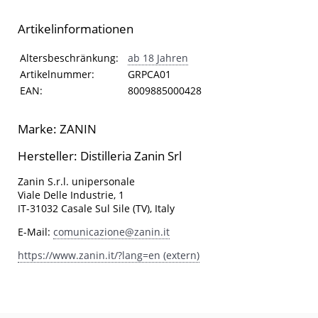
Artikelinformationen
Artikelinformationen
Eigenschaft
Wert
Altersbeschränkung:
ab 18 Jahren
Artikelnummer:
GRPCA01
EAN:
8009885000428
Marke: ZANIN
Hersteller: Distilleria Zanin Srl
Zanin S.r.l. unipersonale
Viale Delle Industrie, 1
IT-31032 Casale Sul Sile (TV), Italy
E-Mail:
comunicazione@zanin.it
https://www.zanin.it/?lang=en (extern)