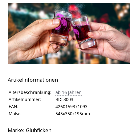
Artikelinformationen
Artikelinformationen
Eigenschaft
Wert
Altersbeschränkung:
ab 16 Jahren
Artikelnummer:
BDL3003
EAN:
4260159371093
Maße:
545x350x195mm
Marke: Glühficken