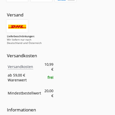
Versand
Lieferbeschränkungen:
Wir liefern nur nach
Deutschland und Österreich
Versandkosten
Versandkosten
Eigenschaft
Wert
10,99
Versandkosten
€
ab 59,00 €
frei
Warenwert
20,00
Mindestbestellwert
€
Informationen