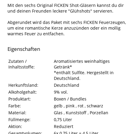
Mit den sechs Original FICKEN Shot-Gläsern kannst du dir
und deinen Freunden leckere "Glühshots" servieren.
Abgerundet wird das Paket mit sechs FICKEN Feuerzeugen,
um eine romantische Kerze anzuzünden oder ein mollig
warmes Feuer zu entfachen.
Eigenschaften
Eigenschaften des Produkts
Eigenschaft
Wert
Zutaten /
Aromatisiertes weinhaltiges
Inhaltsstoffe:
Getränk*
*enthält Sulfite. Hergestellt in
Deutschland.
Herkunftsland:
Deutschland
Alkoholgehalt:
9% vol.
Produktart:
Boxen / Bundles
Farbe:
gelb , pink , rot , schwarz
Material:
Glas , Kunststoff , Porzellan
Füllmenge:
0,75 Liter
Aktion:
Reduziert
Gesamtvolumen:
6x 0,75 Liter = 4,5 Liter