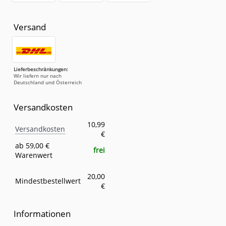
Versand
Lieferbeschränkungen:
Wir liefern nur nach
Deutschland und Österreich
Versandkosten
Versandkosten
Eigenschaft
Wert
10,99
Versandkosten
€
ab 59,00 €
frei
Warenwert
20,00
Mindestbestellwert
€
Informationen