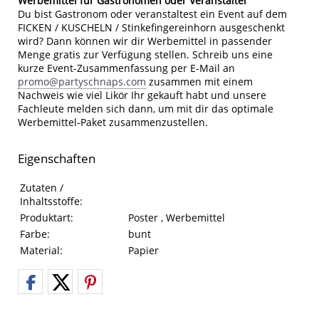
Werbemittel für Gastronomen oder Veranstalter
Du bist Gastronom oder veranstaltest ein Event auf dem
FICKEN / KUSCHELN / Stinkefingereinhorn ausgeschenkt
wird? Dann können wir dir Werbemittel in passender
Menge gratis zur Verfügung stellen. Schreib uns eine
kurze Event-Zusammenfassung per E-Mail an
promo@partyschnaps.com
zusammen mit einem
Nachweis wie viel Likör Ihr gekauft habt und unsere
Fachleute melden sich dann, um mit dir das optimale
Werbemittel-Paket zusammenzustellen.
Eigenschaften
Eigenschaften des Produkts
Eigenschaft
Wert
Zutaten /
Inhaltsstoffe:
Produktart:
Poster , Werbemittel
Farbe:
bunt
Material:
Papier