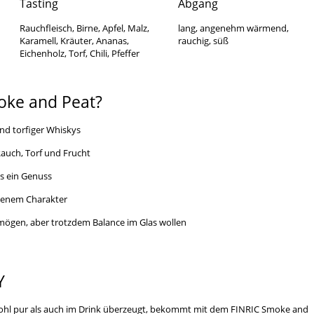
Tasting
Abgang
Rauchfleisch, Birne, Apfel, Malz,
lang, angenehm wärmend,
Karamell, Kräuter, Ananas,
rauchig, süß
Eichenholz, Torf, Chili, Pfeffer
ke and Peat?
und torfiger Whiskys
uch, Torf und Frucht
ls ein Genuss
genem Charakter
h mögen, aber trotzdem Balance im Glas wollen
Y
ohl pur als auch im Drink überzeugt, bekommt mit dem FINRIC Smoke and