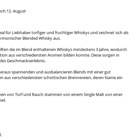
och 12. August
al für Liebhaber torfiger und fruchtiger Whiskys und zeichnet sich als
armonischer Blended Whisky aus.
iften die im Blend enthaltenen Whiskys mindestens 3 Jahre, wodurch
ition aus verschiedensten Aromen bilden konnte. Diese sorgen in
des Geschmackserlebnis.
überaus spannenden und ausbalancieren Blends mit einer gut
 aus verschiedensten schottischen Brennereien, deren Name ein
romen von Torf und Rauch stammen von einem Single Malt von einer
sel.
.