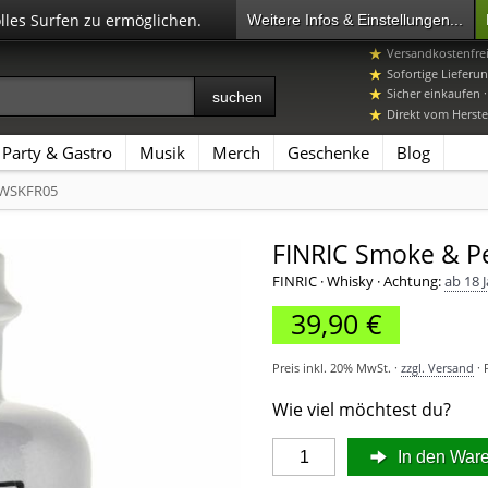
olles Surfen zu ermöglichen.
Weitere Infos & Einstellungen...
+49 7392 96649-
Versandkostenfre
Sofortige Lieferun
Sicher einkaufen 
Direkt vom Herstel
Party & Gastro
Musik
Merch
Geschenke
Blog
 WSKFR05
FINRIC Smoke & Pe
FINRIC · Whisky
·
Achtung:
ab 18 
39,90 €
Preis inkl. 20% MwSt. ·
zzgl. Versand
· 
Wie viel möchtest du?
In den War