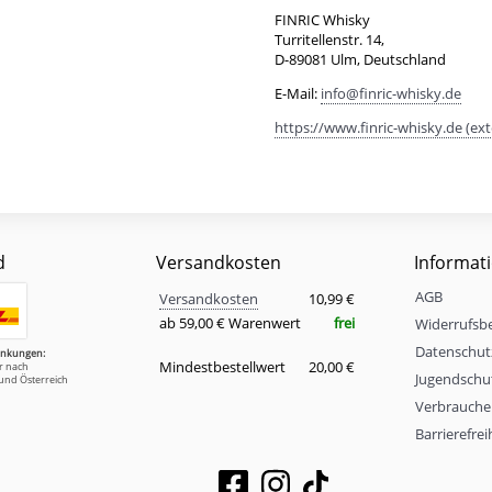
FINRIC Whisky
Turritellenstr. 14,
D-89081 Ulm, Deutschland
E-Mail:
info@finric-whisky.de
https://www.finric-whisky.de (ext
d
Versandkosten
Informat
Versandkosten
AGB
Eigenschaft
Wert
Versandkosten
10,99 €
ab 59,00 € Warenwert
frei
Widerrufsb
Datenschut
änkungen:
Mindestbestellwert
20,00 €
ur nach
Jugendschu
und Österreich
Verbrauche
Barrierefre