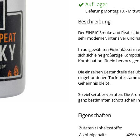
Auf Lager
Lieferung Montag 10. - Mittw
Beschreibung
Der FINRIC Smoke and Peat ist ide
sehr moderner, intensiver und h
In ausgewählten Eichenfässern re
sich sich eine großartige Kompos
Kombination für ein hervorragen
Die einzelnen Bestandteile des 
eingebundenen Torfnote stammen
Geheimnis bleibt.
So viel sei aber verraten: Die A
ganz bestimmten schottischen In
Eigenschaften
Eigenschaften des Produkts
Eigenschaft
Wert
Zutaten / Inhaltsstoffe:
Alkoholgehalt:
42% vol