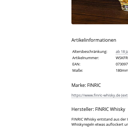
Artikelinformationen
Artikelinformationen
Eigenschaft
Wert
Altersbeschränkung:
ab 18 J
Artikelnummer:
WSKFR
EAN:
073097
Maße:
180mm
Marke: FINRIC
https://www.finric-whisky.de (ext
Hersteller: FINRIC Whisky
FINRIC Whisky entstand aus der I
Whiskyregeln etwas auflockert un