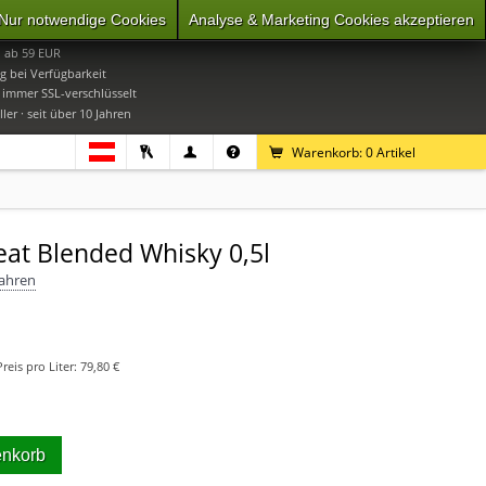
Nur notwendige Cookies
Analyse & Marketing Cookies akzeptieren
0
Mo-Do 9-16 Uhr, Fr 9-15 Uhr
i ab 59 EUR
g bei Verfügbarkeit
· immer SSL-verschlüsselt
ler · seit über 10 Jahren
Warenkorb:
0
Artikel
at Blended Whisky 0,5l
Jahren
Preis pro Liter:
79,80 €
enkorb