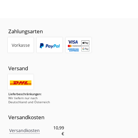
Zahlungsarten
Vorkasse
Versand
Lieferbeschränkungen:
Wir liefern nur nach
Deutschland und Österreich
Versandkosten
Versandkosten
Eigenschaft
Wert
10,99
Versandkosten
€