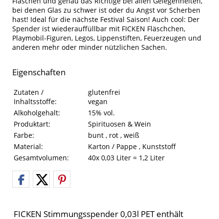
Flaschen und genau das Richtige bei allen Gelegenheiten,
bei denen Glas zu schwer ist oder du Angst vor Scherben
hast! Ideal für die nächste Festival Saison! Auch cool: Der
Spender ist wiederauffüllbar mit FICKEN Fläschchen,
Playmobil-Figuren, Legos, Lippenstiften, Feuerzeugen und
anderen mehr oder minder nützlichen Sachen.
Eigenschaften
Eigenschaften des Produkts
Eigenschaft
Wert
Zutaten /
glutenfrei
Inhaltsstoffe:
vegan
Alkoholgehalt:
15% vol.
Produktart:
Spirituosen & Wein
Farbe:
bunt , rot , weiß
Material:
Karton / Pappe , Kunststoff
Gesamtvolumen:
40x 0,03 Liter = 1,2 Liter
FICKEN Stimmungsspender 0,03l PET enthält