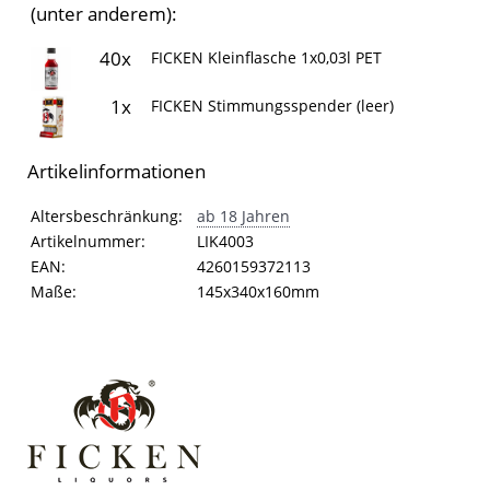
(unter anderem):
40x
FICKEN Kleinflasche 1x0,03l PET
1x
FICKEN Stimmungsspender (leer)
Artikelinformationen
Artikelinformationen
Eigenschaft
Wert
Altersbeschränkung:
ab 18 Jahren
Artikelnummer:
LIK4003
EAN:
4260159372113
Maße:
145x340x160mm