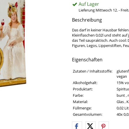
Auf Lager
Lieferung Mittwoch 12. - Frei
Beschreibung
Das darf in keiner Hausbar fehle
Kleinflaschen 0,02l und steht auf 
das Teil saupraktisch. Auch cool:
Figuren, Legos, Lippenstiften, 
Eigenschaften
Eigenschaften des Produkts
Eigenschaft
Wert
Zutaten / Inhaltsstoffe:
glutenf
vegan
Alkoholgehalt:
15% vol
Produktart:
Spirit
Farbe:
bunt , 
Material:
Glas , 
Füllmenge:
0,02 Li
Gesamtvolumen:
40x 0,02