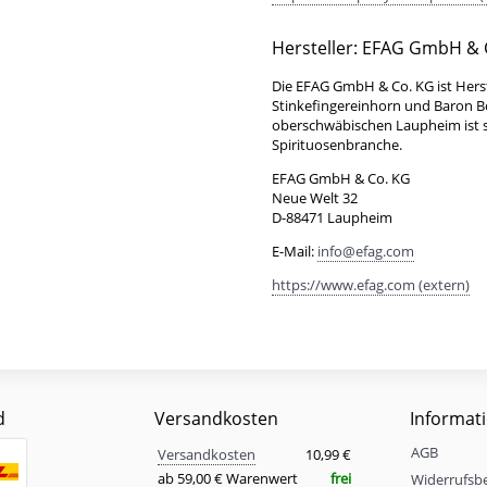
Hersteller: EFAG GmbH & 
Die EFAG GmbH & Co. KG ist Hers
Stinkefingereinhorn und Baron 
oberschwäbischen Laupheim ist se
Spirituosenbranche.
EFAG GmbH & Co. KG
Neue Welt 32
D-88471 Laupheim
E-Mail:
info@efag.com
https://www.efag.com (extern)
d
Versandkosten
Informat
Versandkosten
AGB
Eigenschaft
Wert
Versandkosten
10,99 €
ab 59,00 € Warenwert
frei
Widerrufsb