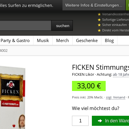
olles Surfen zu ermöglichen.
Weitere Infos & Einstellungen...
+49 7392 96649-
Versandkostenfre
Sofortige Lieferun
Sicher einkaufen 
Direkt vom Herstel
Party & Gastro
Musik
Merch
Geschenke
Blog
K4002
FICKEN Stimmungs
FICKEN Likör
·
Achtung:
ab 18 Jah
33,00 €
Preis inkl. 20% MwSt. ·
zzgl. Versand
· 
Wie viel möchtest du?
In den War