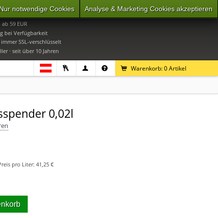
Nur notwendige Cookies
Analyse & Marketing Cookies akzeptieren
0
Mo-Do 9-16 Uhr, Fr 9-15 Uhr
i ab 59 EUR
g bei Verfügbarkeit
· immer SSL-verschlüsselt
ler · seit über 10 Jahren
Warenkorb:
0
Artikel
spender 0,02l
ren
Preis pro Liter:
41,25 €
enkorb