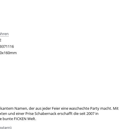
ahren
2
9371116
40x160mm
okantem Namen, der aus jeder Feier eine waschechte Party macht. Mit
xten und einer Prise Schabernack erschafft die seit 2007 in
ne bunte FICKEN Welt.
extern)