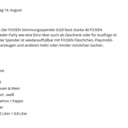
tag 14. August
n: Der FICKEN Stimmungsspender 0,02l fasst starke 40 FICKEN
jeder Party wie eine Eins! Aber auch als Geschenk oder für Ausflüge ist
 Der Spender ist wiederauffüllbar mit FICKEN Fläschchen, Playmobil-
Feuerzeugen und anderen mehr oder minder nützlichen Sachen.
rei
.
uosen & Wein
rot , weiß
Karton / Pappe
ter
 Liter = 0,8 Liter