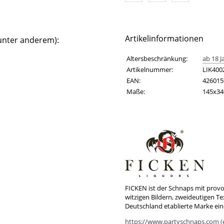
Artikelinformationen
unter anderem):
Artikelinformationen
Eigenschaft
Wert
Altersbeschränkung:
ab 18 J
Artikelnummer:
LIK400
EAN:
426015
Maße:
145x3
FICKEN ist der Schnaps mit prov
witzigen Bildern, zweideutigen Te
Deutschland etablierte Marke ei
https://www.partyschnaps.com (