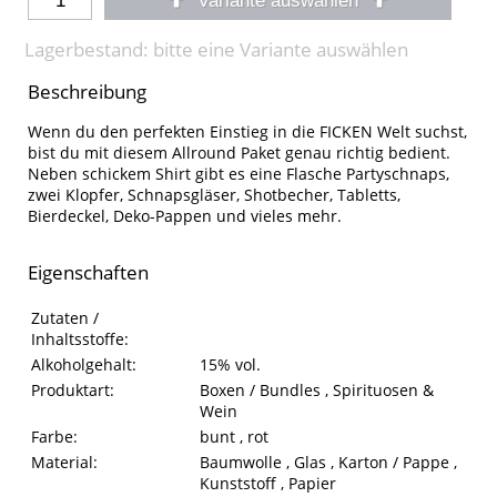
Variante auswählen
Lagerbestand: bitte eine Variante auswählen
Beschreibung
Wenn du den perfekten Einstieg in die FICKEN Welt suchst,
bist du mit diesem Allround Paket genau richtig bedient.
Neben schickem Shirt gibt es eine Flasche Partyschnaps,
zwei Klopfer, Schnapsgläser, Shotbecher, Tabletts,
Bierdeckel, Deko-Pappen und vieles mehr.
Eigenschaften
Eigenschaften des Produkts
Eigenschaft
Wert
Zutaten /
Inhaltsstoffe:
Alkoholgehalt:
15% vol.
Produktart:
Boxen / Bundles , Spirituosen &
Wein
Farbe:
bunt , rot
Material:
Baumwolle , Glas , Karton / Pappe ,
Kunststoff , Papier