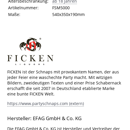
Eigenschaft
Wert
Altersbeschränkung:
ab 18 Jahren
Artikelnummer:
FSM5000
Maße:
540x350x190mm
FICKEN ist der Schnaps mit provokantem Namen, der aus
jeder Feier eine waschechte Party macht. Mit witzigen
Bildern, zweideutigen Texten und einer Prise Schabernack
erschafft die seit 2007 in Deutschland etablierte Marke
eine bunte FICKEN Welt.
https://www.partyschnaps.com (extern)
Hersteller: EFAG GmbH & Co. KG
Die EFAG GmbH & Co. KG ist Hersteller und Vertreiber der