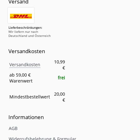
Versand
Lieferbeschränkungen:
Wir liefern nur nach
Deutschland und Österreich
Versandkosten
Versandkosten
Eigenschaft
Wert
10,99
Versandkosten
€
ab 59,00 €
frei
Warenwert
20,00
Mindestbestellwert
€
Informationen
AGB
Widerrufsbelehrung & Formular