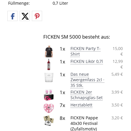
Füllmenge:
0,7 Liter
FICKEN SM 5000 besteht aus:
1x
FICKEN Party T-
15,00
Shirt
€
1x
FICKEN Likör 0,7l
12,99
€
1x
Das neue
5,49 €
Zwergenfass 2cl ·
35 Stk.
1x
FICKEN 2er
3,99 €
Schnapsglas-Set
7x
Herztablett
3,50 €
8x
FICKEN Pappe
3,20 €
40x30 Festival
(Zufallsmotiv)