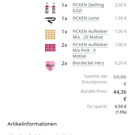
1x
FICKEN Zwilling
2,50 €
0,02l
1x
FICKEN Leine
1,99 €
1x
FICKEN Aufkleber
1,00 €
Mix · 20 Motive
2x
FICKEN Aufkleber
1,00 €
Mix Pink · 9
Motive
2x
Bierdeckel Herz
0,20 €
Summe der
50,86
Einzelpreise:
€
Bundle-Preis:
44,36
€
Du sparst:
6,50 €
(13%)
Artikelinformationen
Artikelinformationen