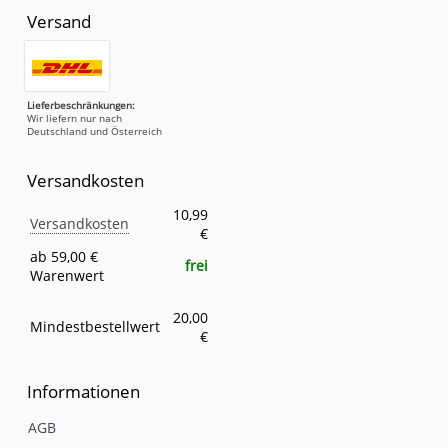
Versand
Lieferbeschränkungen:
Wir liefern nur nach
Deutschland und Österreich
Versandkosten
Versandkosten
Eigenschaft
Wert
10,99
Versandkosten
€
ab 59,00 €
frei
Warenwert
20,00
Mindestbestellwert
€
Informationen
AGB