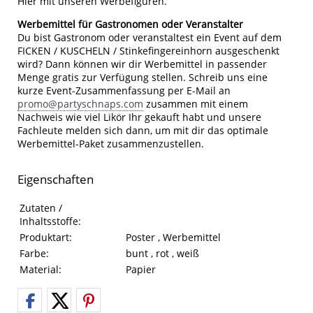
Hier mit unseren Werbefiguren.
Werbemittel für Gastronomen oder Veranstalter
Du bist Gastronom oder veranstaltest ein Event auf dem
FICKEN / KUSCHELN / Stinkefingereinhorn ausgeschenkt
wird? Dann können wir dir Werbemittel in passender
Menge gratis zur Verfügung stellen. Schreib uns eine
kurze Event-Zusammenfassung per E-Mail an
promo@partyschnaps.com
zusammen mit einem
Nachweis wie viel Likör Ihr gekauft habt und unsere
Fachleute melden sich dann, um mit dir das optimale
Werbemittel-Paket zusammenzustellen.
Eigenschaften
Eigenschaften des Produkts
Eigenschaft
Wert
Zutaten /
Inhaltsstoffe:
Produktart:
Poster , Werbemittel
Farbe:
bunt , rot , weiß
Material:
Papier