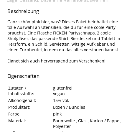
Beschreibung
Ganz schön pink hier, was? Dieses Paket beinhaltet eine
tolle Auswahl an Utensilien, die du für eine coole Party
brauchst. Eine Flasche FICKEN Partyschnaps, 2 coole
Shotgläser, das passende Shirt, Bierdeckel und Tablett in
Herzform, ein Schild, Servietten, witzige Aufkleber und
einen Turnbeutel, in dem du das alles verstauen kannst.
Eignet sich auch hervorragend zum Verschenken!
Eigenschaften
Eigenschaften des Produkts
Eigenschaft
Wert
Zutaten /
glutenfrei
Inhaltsstoffe:
vegan
Alkoholgehalt:
15% vol.
Produktart:
Boxen / Bundles
Farbe:
pink
Material:
Baumwolle , Glas , Karton / Pappe ,
Polyester