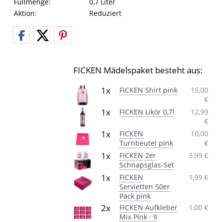
Füllmenge:
0,7 Liter
Aktion:
Reduziert
FICKEN Mädelspaket besteht aus:
1x
FICKEN Shirt pink
15,00
€
1x
FICKEN Likör 0,7l
12,99
€
1x
FICKEN
10,00
Turnbeutel pink
€
1x
FICKEN 2er
3,99 €
Schnapsglas-Set
1x
FICKEN
1,99 €
Servietten 50er
Pack pink
2x
FICKEN Aufkleber
1,00 €
Mix Pink · 9