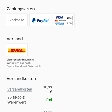
Zahlungsarten
Vorkasse
Versand
Lieferbeschränkungen:
Wir liefern nur nach
Deutschland und Österreich
Versandkosten
Versandkosten
Eigenschaft
Wert
10,99
Versandkosten
€
ab 59,00 €
frei
Warenwert