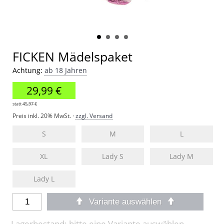
FICKEN Mädelspaket
Achtung:
ab 18 Jahren
29,99 €
statt
45,97 €
Preis inkl. 20% MwSt. ·
zzgl. Versand
S
M
L
XL
Lady S
Lady M
Lady L
Variante auswählen
Lagerbestand: bitte eine Variante auswählen