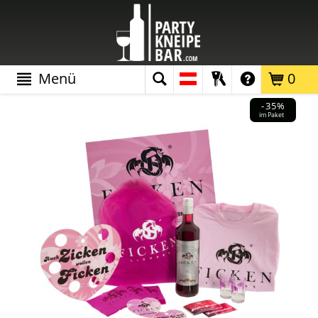
Menü
0
-35%
im Paket