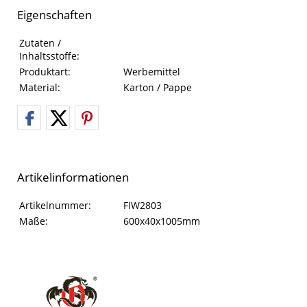
Eigenschaften
Eigenschaften des Produkts
Eigenschaft
Wert
Zutaten /
Inhaltsstoffe:
Produktart:
Werbemittel
Material:
Karton / Pappe
Artikelinformationen
Artikelinformationen
Eigenschaft
Wert
Artikelnummer:
FIW2803
Maße:
600x40x1005mm