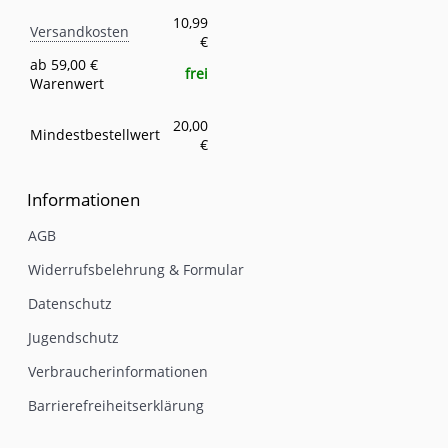
Versandkosten
Eigenschaft
Wert
10,99
Versandkosten
€
ab 59,00 €
frei
Warenwert
20,00
Mindestbestellwert
€
Informationen
AGB
Widerrufsbelehrung & Formular
Datenschutz
Jugendschutz
Verbraucherinformationen
Barrierefreiheitserklärung