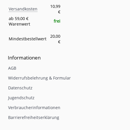
Versandkosten
Eigenschaft
Wert
10,99
Versandkosten
€
ab 59,00 €
frei
Warenwert
20,00
Mindestbestellwert
€
Informationen
AGB
Widerrufsbelehrung & Formular
Datenschutz
Jugendschutz
Verbraucherinformationen
Barrierefreiheitserklärung