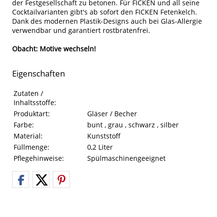
der Festgesellschaft zu betonen. Für FICKEN und all seine
Cocktailvarianten gibt's ab sofort den FICKEN Fetenkelch.
Dank des modernen Plastik-Designs auch bei Glas-Allergie
verwendbar und garantiert rostbratenfrei.
Obacht: Motive wechseln!
Eigenschaften
Eigenschaften des Produkts
Eigenschaft
Wert
Zutaten /
Inhaltsstoffe:
Produktart:
Gläser / Becher
Farbe:
bunt , grau , schwarz , silber
Material:
Kunststoff
Füllmenge:
0,2 Liter
Pflegehinweise:
Spülmaschinengeeignet