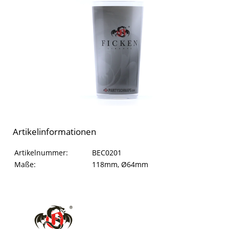
Artikelinformationen
Artikelinformationen
Eigenschaft
Wert
Artikelnummer:
BEC0201
Maße:
118mm, Ø64mm