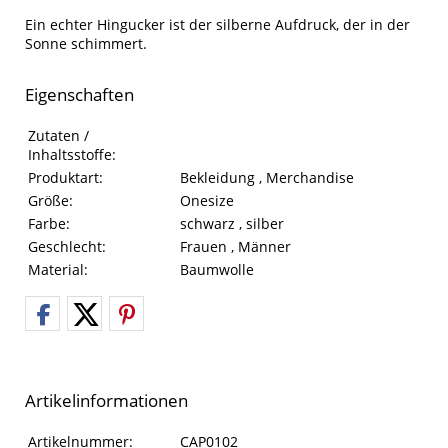
Ein echter Hingucker ist der silberne Aufdruck, der in der
Sonne schimmert.
Eigenschaften
Eigenschaften des Produkts
Eigenschaft
Wert
Zutaten /
Inhaltsstoffe:
Produktart:
Bekleidung , Merchandise
Größe:
Onesize
Farbe:
schwarz , silber
Geschlecht:
Frauen , Männer
Material:
Baumwolle
Artikelinformationen
Artikelinformationen
Eigenschaft
Wert
Artikelnummer:
CAP0102