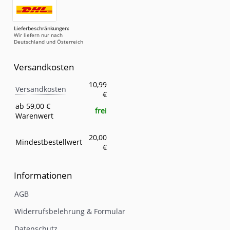
Lieferbeschränkungen:
Wir liefern nur nach
Deutschland und Österreich
Versandkosten
Versandkosten
Eigenschaft
Wert
10,99
Versandkosten
€
ab 59,00 €
frei
Warenwert
20,00
Mindestbestellwert
€
Informationen
AGB
Widerrufsbelehrung & Formular
Datenschutz