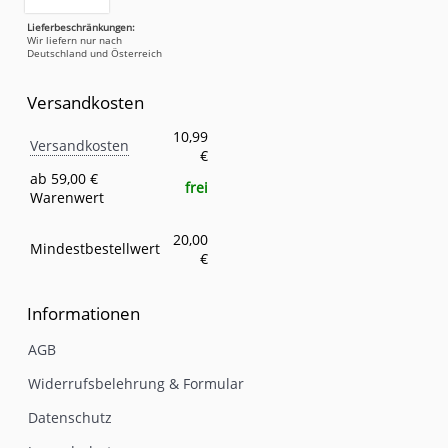
Lieferbeschränkungen:
Wir liefern nur nach
Deutschland und Österreich
Versandkosten
Versandkosten
Eigenschaft
Wert
10,99
Versandkosten
€
ab 59,00 €
frei
Warenwert
20,00
Mindestbestellwert
€
Informationen
AGB
Widerrufsbelehrung & Formular
Datenschutz