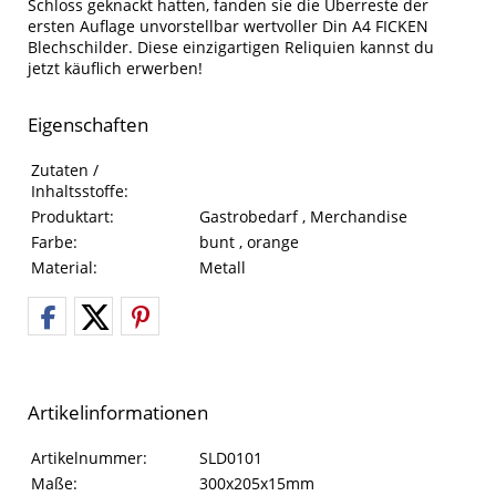
Schloss geknackt hatten, fanden sie die Überreste der
ersten Auflage unvorstellbar wertvoller Din A4 FICKEN
Blechschilder. Diese einzigartigen Reliquien kannst du
jetzt käuflich erwerben!
Eigenschaften
Eigenschaften des Produkts
Eigenschaft
Wert
Zutaten /
Inhaltsstoffe:
Produktart:
Gastrobedarf , Merchandise
Farbe:
bunt , orange
Material:
Metall
Artikelinformationen
Artikelinformationen
Eigenschaft
Wert
Artikelnummer:
SLD0101
Maße:
300x205x15mm