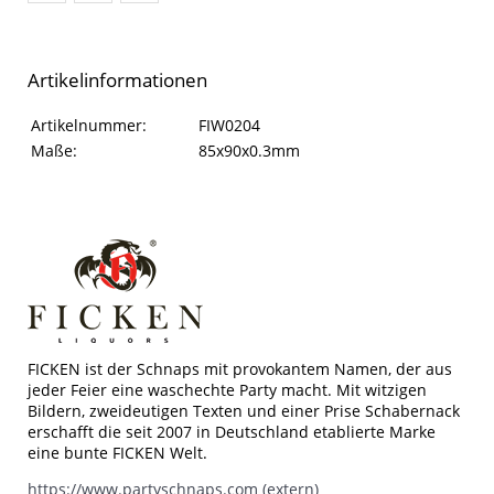
Artikelinformationen
Artikelinformationen
Eigenschaft
Wert
Artikelnummer:
FIW0204
Maße:
85x90x0.3mm
FICKEN ist der Schnaps mit provokantem Namen, der aus
jeder Feier eine waschechte Party macht. Mit witzigen
Bildern, zweideutigen Texten und einer Prise Schabernack
erschafft die seit 2007 in Deutschland etablierte Marke
eine bunte FICKEN Welt.
https://www.partyschnaps.com (extern)