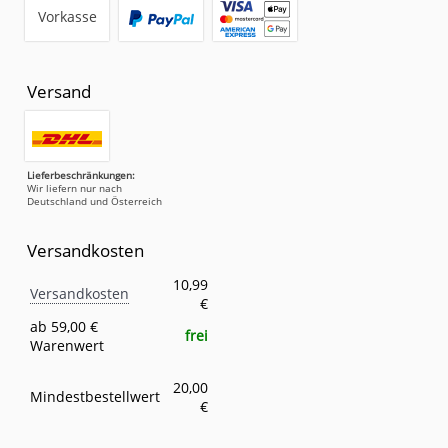
Vorkasse
Versand
Lieferbeschränkungen:
Wir liefern nur nach
Deutschland und Österreich
Versandkosten
Versandkosten
Eigenschaft
Wert
10,99
Versandkosten
€
ab 59,00 €
frei
Warenwert
20,00
Mindestbestellwert
€