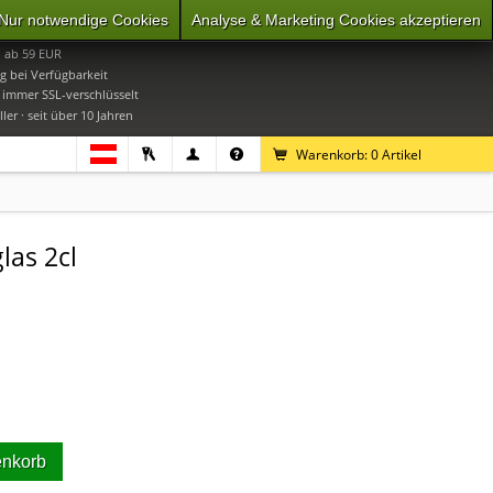
Nur notwendige Cookies
Analyse & Marketing Cookies akzeptieren
0
Mo-Do 9-16 Uhr, Fr 9-15 Uhr
i ab 59 EUR
g bei Verfügbarkeit
· immer SSL-verschlüsselt
ler · seit über 10 Jahren
Warenkorb:
0
Artikel
las 2cl
enkorb