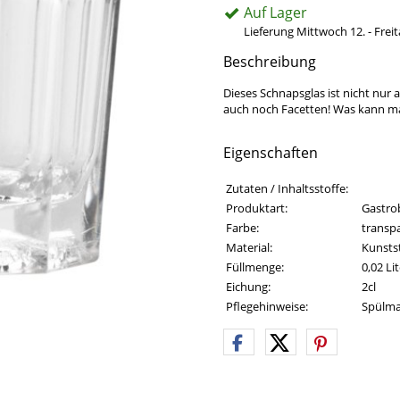
Auf Lager
Lieferung Mittwoch 12. - Frei
Beschreibung
Dieses Schnapsglas ist nicht nur a
auch noch Facetten! Was kann m
Eigenschaften
Eigenschaften des Produkts
Eigenschaft
Wert
Zutaten / Inhaltsstoffe:
Produktart:
Gastrob
Farbe:
transp
Material:
Kunsts
Füllmenge:
0,02 Li
Eichung:
2cl
Pflegehinweise:
Spülma