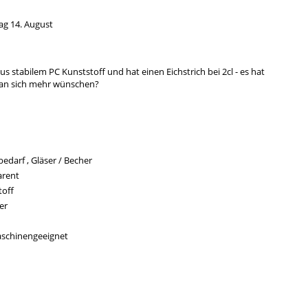
tag 14. August
us stabilem PC Kunststoff und hat einen Eichstrich bei 2cl - es hat
an sich mehr wünschen?
edarf , Gläser / Becher
arent
toff
ter
schinengeeignet