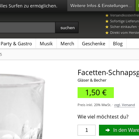
olles Surfen zu ermöglichen.
Weitere Infos & Einstellungen...
+49 7392 96649-
Versandkostenfre
Sofortige Lieferun
Sicher einkaufen 
Direkt vom Herstel
Party & Gastro
Musik
Merch
Geschenke
Blog
5
Facetten-Schnapsg
Gläser & Becher
1,50 €
Preis inkl. 20% MwSt. ·
zzgl. Versand
Wie viel möchtest du?
In den War