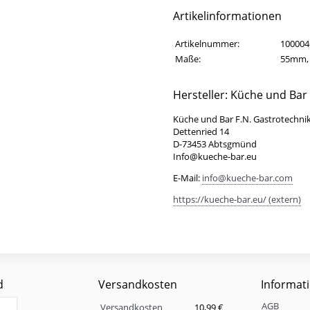
Artikelinformationen
Artikelinformationen
Eigenschaft
Wert
Artikelnummer:
100004
Maße:
55mm,
Hersteller: Küche und Bar
Küche und Bar F.N. Gastrotechni
Dettenried 14
D-73453 Abtsgmünd
Info@kueche-bar.eu
E-Mail:
info@kueche-bar.com
https://kueche-bar.eu/ (extern)
d
Versandkosten
Informat
Versandkosten
AGB
Eigenschaft
Wert
Versandkosten
10,99 €