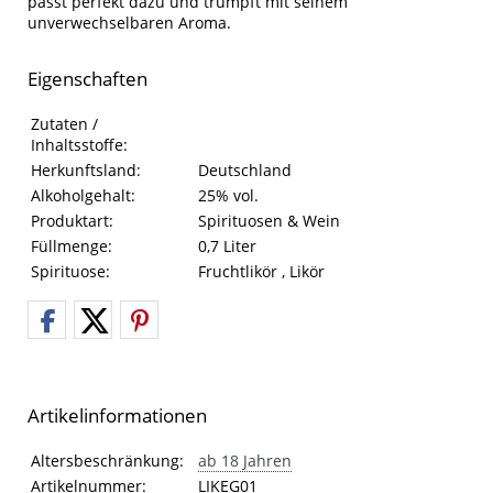
passt perfekt dazu und trumpft mit seinem
unverwechselbaren Aroma.
Eigenschaften
Eigenschaften des Produkts
Eigenschaft
Wert
Zutaten /
Inhaltsstoffe:
Herkunftsland:
Deutschland
Alkoholgehalt:
25% vol.
Produktart:
Spirituosen & Wein
Füllmenge:
0,7 Liter
Spirituose:
Fruchtlikör , Likör
Artikelinformationen
Artikelinformationen
Eigenschaft
Wert
Altersbeschränkung:
ab 18 Jahren
Artikelnummer:
LIKEG01