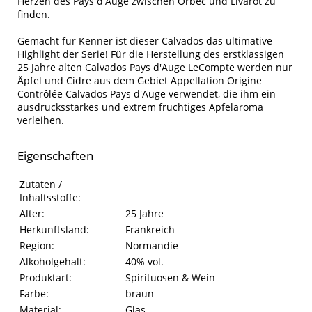
Herzen des Pays d'Auge zwischen Orbec und Livarot zu
finden.
Gemacht für Kenner ist dieser Calvados das ultimative
Highlight der Serie! Für die Herstellung des erstklassigen
25 Jahre alten Calvados Pays d'Auge LeCompte werden nur
Äpfel und Cidre aus dem Gebiet Appellation Origine
Contrôlée Calvados Pays d'Auge verwendet, die ihm ein
ausdrucksstarkes und extrem fruchtiges Apfelaroma
verleihen.
Eigenschaften
Eigenschaften des Produkts
Eigenschaft
Wert
Zutaten /
Inhaltsstoffe:
Alter:
25 Jahre
Herkunftsland:
Frankreich
Region:
Normandie
Alkoholgehalt:
40% vol.
Produktart:
Spirituosen & Wein
Farbe:
braun
Material:
Glas