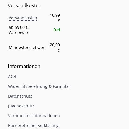
Versandkosten
Versandkosten
Eigenschaft
Wert
10,99
Versandkosten
€
ab 59,00 €
frei
Warenwert
20,00
Mindestbestellwert
€
Informationen
AGB
Widerrufsbelehrung & Formular
Datenschutz
Jugendschutz
Verbraucherinformationen
Barrierefreiheitserklärung