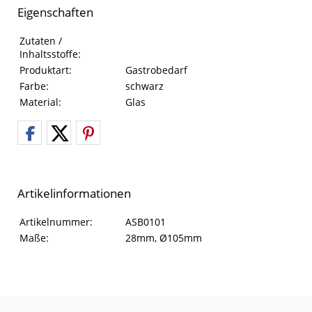
Eigenschaften
Eigenschaften des Produkts
Eigenschaft
Wert
Zutaten /
Inhaltsstoffe:
Produktart:
Gastrobedarf
Farbe:
schwarz
Material:
Glas
Artikelinformationen
Artikelinformationen
Eigenschaft
Wert
Artikelnummer:
ASB0101
Maße:
28mm, Ø105mm