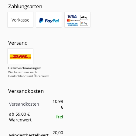
Zahlungsarten
Vorkasse
Versand
Lieferbeschränkungen:
Wir liefern nur nach
Deutschland und Österreich
Versandkosten
Versandkosten
Eigenschaft
Wert
10,99
Versandkosten
€
ab 59,00 €
frei
Warenwert
20,00
Mindestbestellwert