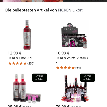
Die beliebtesten Artikel von
FICKEN Likör
:
12,99 €
16,99 €
FICKEN Likör 0,7l
FICKEN Würfel 20x0,03l
★★★★★
PET
(236)
★★★★★
(64)
-28%
-37%
im Paket
im Paket
25,98 €
79,99 €