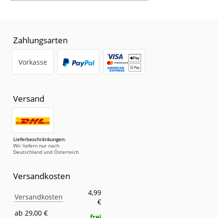
Zahlungsarten
Vorkasse
Versand
Lieferbeschränkungen:
Wir liefern nur nach
Deutschland und Österreich
Versandkosten
Versandkosten
Eigenschaft
Wert
4,99
Versandkosten
€
ab 29,00 €
frei