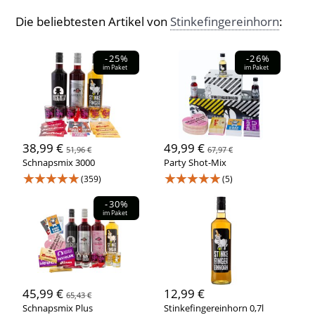
Die beliebtesten Artikel von
Stinkefingereinhorn
:
-25%
-26%
im Paket
im Paket
38,99 €
49,99 €
51,96 €
67,97 €
Schnapsmix 3000
Party Shot-Mix
★★★★★
★★★★★
(359)
(5)
-30%
im Paket
45,99 €
12,99 €
65,43 €
Schnapsmix Plus
Stinkefingereinhorn 0,7l