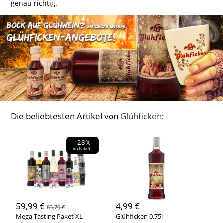
genau richtig.
Die beliebtesten Artikel von
Glühficken
:
-28%
im Paket
59,99 €
4,99 €
83,70 €
Mega Tasting Paket XL
Glühficken 0,75l