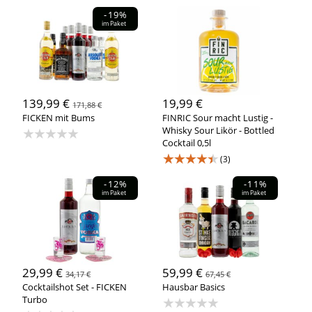
-19%
im Paket
139,99 €
19,99 €
171,88 €
FICKEN mit Bums
FINRIC Sour macht Lustig -
★★★★★
Whisky Sour Likör - Bottled
Cocktail 0,5l
★★★★★
(3)
-12%
-11%
im Paket
im Paket
29,99 €
59,99 €
34,17 €
67,45 €
Cocktailshot Set - FICKEN
Hausbar Basics
Turbo
★★★★★