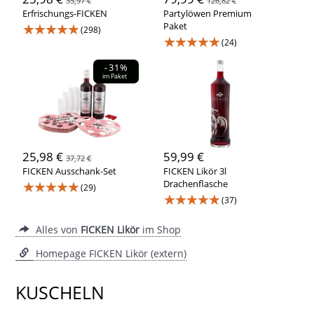
35,97 €
126,82 €
Erfrischungs-FICKEN
Partylöwen Premium
★★★★★
Paket
(298)
★★★★★
(24)
-31%
im Paket
25,98 €
59,99 €
37,72 €
FICKEN Ausschank-Set
FICKEN Likör 3l
★★★★★
Drachenflasche
(29)
★★★★★
(37)
Alles von
FICKEN Likör
im Shop
Homepage FICKEN Likör (extern)
KUSCHELN