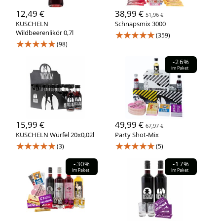
12,49 €
38,99 €
51,96 €
KUSCHELN
Schnapsmix 3000
Wildbeerenlikör 0,7l
★★★★★
(359)
★★★★★
(98)
-26%
im Paket
15,99 €
49,99 €
67,97 €
KUSCHELN Würfel 20x0,02l
Party Shot-Mix
★★★★★
★★★★★
(3)
(5)
-30%
-17%
im Paket
im Paket