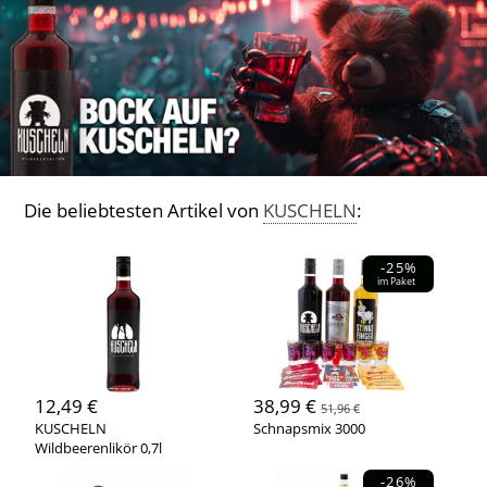
Die beliebtesten Artikel von
KUSCHELN
:
-25%
im Paket
12,49 €
38,99 €
51,96 €
KUSCHELN
Schnapsmix 3000
Wildbeerenlikör 0,7l
-26%