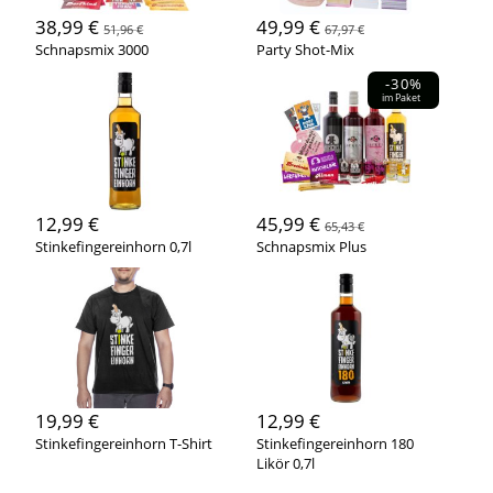
38,99 €
49,99 €
51,96 €
67,97 €
Schnapsmix 3000
Party Shot-Mix
-30%
im Paket
12,99 €
45,99 €
65,43 €
Stinkefingereinhorn 0,7l
Schnapsmix Plus
19,99 €
12,99 €
Stinkefingereinhorn T-Shirt
Stinkefingereinhorn 180
Likör 0,7l