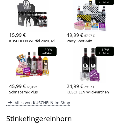
im Paket
15,99 €
49,99 €
67,97 €
KUSCHELN Würfel 20x0,02l
Party Shot-Mix
-30%
-17%
im Paket
im Paket
45,99 €
24,99 €
65,43 €
29,97 €
Schnapsmix Plus
KUSCHELN Wild-Pärchen
Alles von
KUSCHELN
im Shop
Stinkefingereinhorn