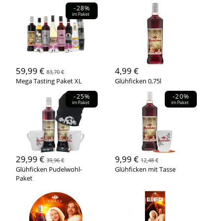
-28%
im Paket
59,99 €
4,99 €
83,70 €
Mega Tasting Paket XL
Glühficken 0,75l
-25%
-20%
im Paket
im Paket
29,99 €
9,99 €
39,96 €
12,48 €
Glühficken Pudelwohl-
Glühficken mit Tasse
Paket