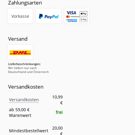
Zahlungsarten
Vorkasse
Versand
Lieferbeschränkungen:
Wir liefern nur nach
Deutschland und Österreich
Versandkosten
Versandkosten
Eigenschaft
Wert
10,99
Versandkosten
€
ab 59,00 €
frei
Warenwert
20,00
Mindestbestellwert
€