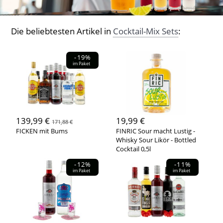
Die beliebtesten Artikel in
Cocktail-Mix Sets
:
-19%
im Paket
139,99 €
19,99 €
171,88 €
FICKEN mit Bums
FINRIC Sour macht Lustig -
Whisky Sour Likör - Bottled
Cocktail 0,5l
-12%
-11%
im Paket
im Paket