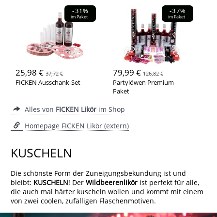
-31%
-37%
im Paket
im Paket
25,98 €
79,99 €
37,72 €
126,82 €
FICKEN Ausschank-Set
Partylöwen Premium
Paket
Alles von
FICKEN Likör
im Shop
Homepage FICKEN Likör (extern)
KUSCHELN
Die schönste Form der Zuneigungsbekundung ist und
bleibt:
KUSCHELN
! Der
Wildbeerenlikör
ist perfekt für alle,
die auch mal härter kuscheln wollen und kommt mit einem
von zwei coolen, zufälligen Flaschenmotiven.