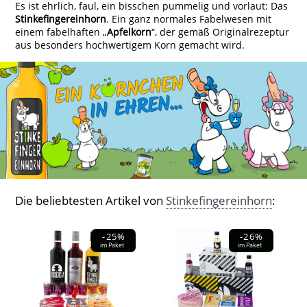
Es ist ehrlich, faul, ein bisschen pummelig und vorlaut: Das
Stinkefingereinhorn
. Ein ganz normales Fabelwesen mit
einem fabelhaften „
Apfelkorn
“, der gemäß Originalrezeptur
aus besonders hochwertigem Korn gemacht wird.
Die beliebtesten Artikel von
Stinkefingereinhorn
:
-25%
-26%
im Paket
im Paket