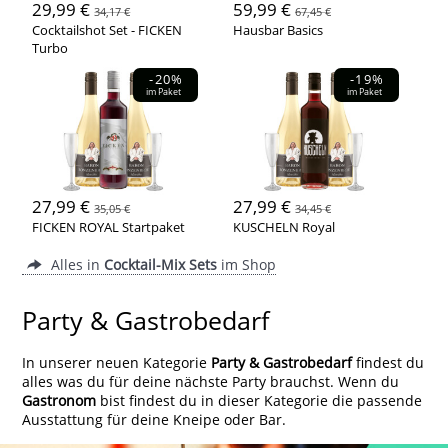
29,99 €
59,99 €
34,17 €
67,45 €
Cocktailshot Set - FICKEN
Hausbar Basics
Turbo
-20%
-19%
im Paket
im Paket
27,99 €
27,99 €
35,05 €
34,45 €
FICKEN ROYAL Startpaket
KUSCHELN Royal
Alles in
Cocktail-Mix Sets
im Shop
Party & Gastrobedarf
In unserer neuen Kategorie
Party & Gastrobedarf
findest du
alles was du für deine nächste Party brauchst. Wenn du
Gastronom
bist findest du in dieser Kategorie die passende
Ausstattung für deine Kneipe oder Bar.